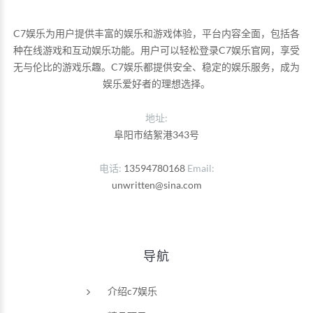
C7娱乐为用户提供丰富的娱乐和游戏体验，平台内容全面，包括各
种在线游戏和互动娱乐功能。用户可以轻松登录C7娱乐官网，享受
无与伦比的游戏乐趣。C7娱乐都提供安全、稳定的娱乐服务，成为
娱乐爱好者的理想选择。
地址:
阜阳市结絮港343号
电话
13594780168
Email
unwritten@sina.com
导航
介绍c7娱乐