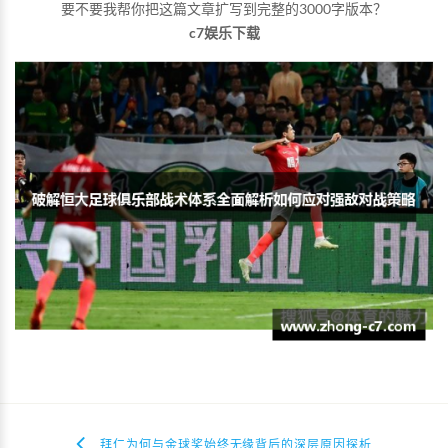
要不要我帮你把这篇文章扩写到完整的3000字版本？
c7娱乐下载
拜仁为何与金球奖始终无缘背后的深层原因探析