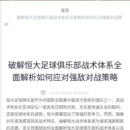
首页
破解恒大足球俱乐部战术体系全面解析如何应对强敌对战策
略
破解恒大足球俱乐部战术体系全
面解析如何应对强敌对战策略
2025-10-04 19:20:32
恒大足球俱乐部作为中国职业联赛中最具代表性的强队之一，其战
术体系在亚洲足坛一度具有压倒性优势。无论是快速反击的犀利，
还是控球体系的成熟，恒大都展现出了极强的竞争力。然而，随着
对手逐渐摸清其技战术特征，破解恒大战术体系成为诸多强敌制胜
的关键。本文将围绕如何全面解析恒大足球俱乐部的战术体系以及