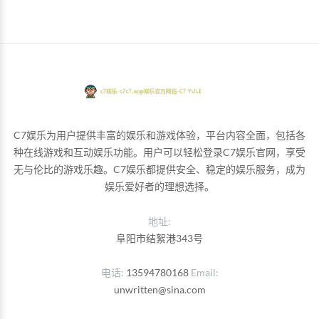
C7娱乐为用户提供丰富的娱乐和游戏体验，平台内容全面，包括各
种在线游戏和互动娱乐功能。用户可以轻松登录C7娱乐官网，享受
无与伦比的游戏乐趣。C7娱乐都提供安全、稳定的娱乐服务，成为
娱乐爱好者的理想选择。
地址:
阜阳市结絮港343号
电话
13594780168
Email
unwritten@sina.com