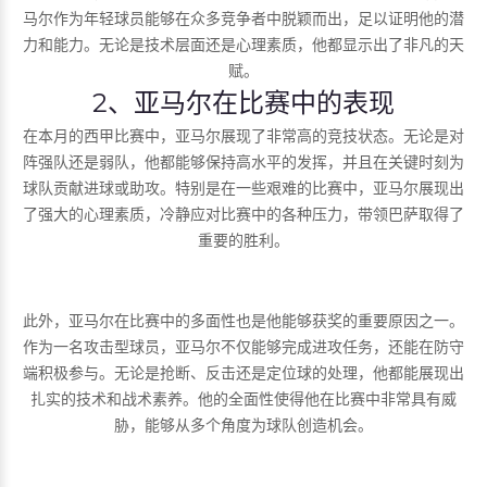
马尔作为年轻球员能够在众多竞争者中脱颖而出，足以证明他的潜
力和能力。无论是技术层面还是心理素质，他都显示出了非凡的天
赋。
2、亚马尔在比赛中的表现
在本月的西甲比赛中，亚马尔展现了非常高的竞技状态。无论是对
阵强队还是弱队，他都能够保持高水平的发挥，并且在关键时刻为
球队贡献进球或助攻。特别是在一些艰难的比赛中，亚马尔展现出
了强大的心理素质，冷静应对比赛中的各种压力，带领巴萨取得了
重要的胜利。
此外，亚马尔在比赛中的多面性也是他能够获奖的重要原因之一。
作为一名攻击型球员，亚马尔不仅能够完成进攻任务，还能在防守
端积极参与。无论是抢断、反击还是定位球的处理，他都能展现出
扎实的技术和战术素养。他的全面性使得他在比赛中非常具有威
胁，能够从多个角度为球队创造机会。