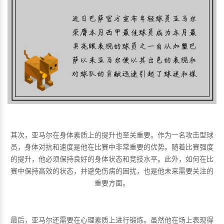
其次，亚马尔在身体素质上的提升也至关重要。作为一名攻击型球
员，身体对抗和速度是他在比赛中非常重要的优势。随着比赛强度
的提升，他必须保持良好的身体状态和竞技水平。此外，如何在比
赛中保持高效的状态，并避免伤病的困扰，也是他未来需要关注的
重要方面。
最后，亚马尔还需要在心理素质上进行锻炼。虽然他在场上表现得