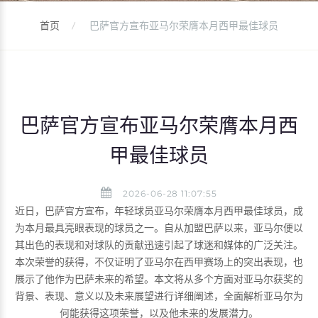
首页
巴萨官方宣布亚马尔荣膺本月西甲最佳球员
巴萨官方宣布亚马尔荣膺本月西
甲最佳球员
2026-06-28 11:07:55
近日，巴萨官方宣布，年轻球员亚马尔荣膺本月西甲最佳球员，成
为本月最具亮眼表现的球员之一。自从加盟巴萨以来，亚马尔便以
其出色的表现和对球队的贡献迅速引起了球迷和媒体的广泛关注。
本次荣誉的获得，不仅证明了亚马尔在西甲赛场上的突出表现，也
展示了他作为巴萨未来的希望。本文将从多个方面对亚马尔获奖的
背景、表现、意义以及未来展望进行详细阐述，全面解析亚马尔为
何能获得这项荣誉，以及他未来的发展潜力。