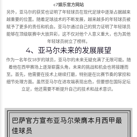
c7娱乐官方网站
另外，亚马尔的获奖也证明了年轻球员在现代足球中逐渐占据越来
越重要的位置。随着足球战术的不断发展，越来越多的年轻球员被
赋予了更多的责任和机会。亚马尔通过自己的努力证明了年轻球员
能够在顶级联赛中大放异彩，这不仅对他个人意义重大，也为其他
年轻球员树立了榜样。
4、亚马尔未来的发展展望
作为一名年仅18岁的球员，亚马尔的未来无疑充满了无限可能。随
着他在西甲赛场上逐渐崭露头角，未来的挑战和机会也将接踵而
至。首先，他需要在技术上继续打磨，特别是在比赛节奏的掌控和
细节处理方面。虽然亚马尔在进攻端表现出色，但要想在国际足坛
立足，他还需要不断提升自己的技术和战术意识。