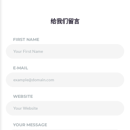
给我们留言
FIRST NAME
E-MAIL
WEBSITE
YOUR MESSAGE