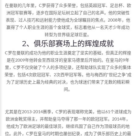
在曼联的几年里，C罗获得了众多荣誉，包括英超冠军、足总杯、欧
洲冠军联赛等，逐步在国际足坛树立起了自己的名声。他的突破性
表现、过人技巧和远射能力使他成为全球瞩目的焦点。2008年，他
赢得了个人职业生涯的首个金球奖，标志着他从一名天才少年成功
转型为世界级足球巨星。
2、俱乐部赛场上的辉煌成就
C罗在曼联的成功为他的职业生涯奠定了坚实的基础，但真正的辉煌
是在2009年他转会至西班牙的皇家马德里后开始的。在皇马的9年
里，C罗不仅突破了个人的多项纪录，还帮助球队实现了众多的集体
荣誉，包括4次欧冠冠军、2次西甲冠军等。他与梅西的“世纪之争”成
为了足球历史上最为经典的对决，也为球迷们带来了无数的精彩瞬
间。
尤其是在2013-2014赛季，C罗的表现堪称完美，他以61个进球成为
欧洲金靴奖得主，并帮助皇马夺得了那一年的欧冠冠军。2014年，
他成为了欧洲足球的最佳球员，继续巩固了自己作为顶级球员的地
位。此外，C罗在皇马的时期也屡创纪录，成为了俱乐部历史上的最