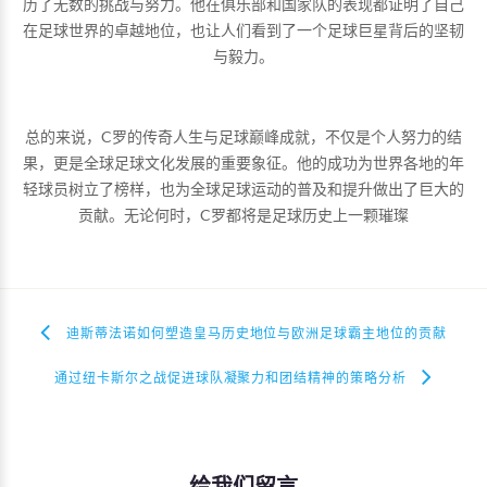
历了无数的挑战与努力。他在俱乐部和国家队的表现都证明了自己
在足球世界的卓越地位，也让人们看到了一个足球巨星背后的坚韧
与毅力。
总的来说，C罗的传奇人生与足球巅峰成就，不仅是个人努力的结
果，更是全球足球文化发展的重要象征。他的成功为世界各地的年
轻球员树立了榜样，也为全球足球运动的普及和提升做出了巨大的
贡献。无论何时，C罗都将是足球历史上一颗璀璨
迪斯蒂法诺如何塑造皇马历史地位与欧洲足球霸主地位的贡献
通过纽卡斯尔之战促进球队凝聚力和团结精神的策略分析
给我们留言