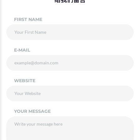
FIRST NAME
E-MAIL
WEBSITE
YOUR MESSAGE