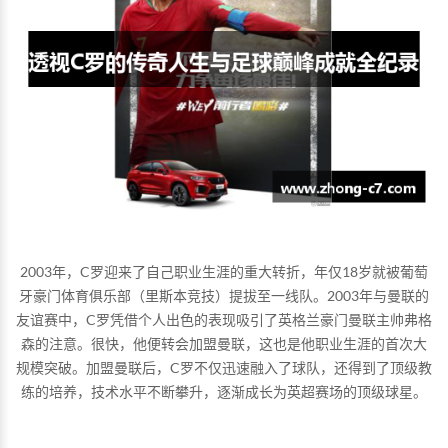
2003年，C罗迎来了自己职业生涯的重大转折，年仅18岁就被葡萄
牙豪门体育俱乐部（里斯本竞技）提拔至一线队。2003年与曼联的
友谊赛中，C罗凭借个人出色的表现吸引了英格兰豪门曼联主帅弗格
森的注意。很快，他便转会加盟曼联，这也是他职业生涯的首次大
规模突破。加盟曼联后，C罗不仅迅速融入了球队，还得到了顶级教
练的培养，技术水平不断攀升，逐渐成长为英超赛场的顶级球星。