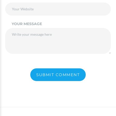
YOUR MESSAGE
SUBMIT COMMENT