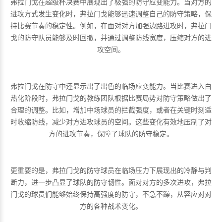
弗拉门戈在超级杯决赛中展现出了极强的防守应变能力。当对方的
进攻方式发生变化时，弗拉门戈能够迅速调整自己的防守策略，保
持比赛节奏的稳定性。例如，在面对对方加强边路进攻时，弗拉门
戈的防守队员能够及时回撤，并通过调整防线宽度，压缩对方的进
攻空间。
弗拉门戈在防守中还显示出了出色的临场应变能力。当比赛进入白
热化阶段时，弗拉门戈的教练团队根据比赛局势对防守策略做出了
合理的调整。比如，增加中场球员的拦截强度，或者在关键时刻适
时收缩防线，减少对方进攻球员的空间。这些变化有效地压制了对
方的进攻节奏，保障了球队的防守稳定。
更重要的是，弗拉门戈的防守球员在临场压力下展现出的冷静与判
断力，进一步凸显了球队的防守韧性。面对对方的多次进攻，弗拉
门戈的球员们能够始终保持高强度的防守，不急不躁，从容应对对
方的各种战术变化。