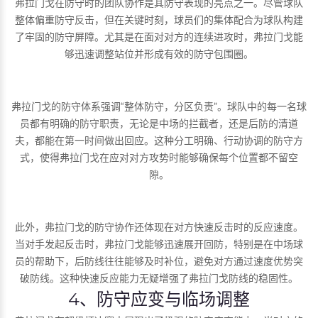
弗拉门戈在防守时的团队协作是其防守表现的亮点之一。尽管球队
整体偏重防守反击，但在关键时刻，球员们的集体配合为球队构建
了牢固的防守屏障。尤其是在面对对方的连续进攻时，弗拉门戈能
够迅速调整站位并形成有效的防守包围圈。
弗拉门戈的防守体系强调“整体防守，分区负责”。球队中的每一名球
员都有明确的防守职责，无论是中场的拦截者，还是后防的清道
夫，都能在第一时间做出回应。这种分工明确、行动协调的防守方
式，使得弗拉门戈在应对对方攻势时能够确保每个位置都不留空
隙。
此外，弗拉门戈的防守协作还体现在对方快速反击时的反应速度。
当对手发起反击时，弗拉门戈能够迅速展开回防，特别是在中场球
员的帮助下，后防线往往能够及时补位，避免对方通过速度优势突
破防线。这种快速反应能力无疑增强了弗拉门戈防线的稳固性。
4、防守应变与临场调整