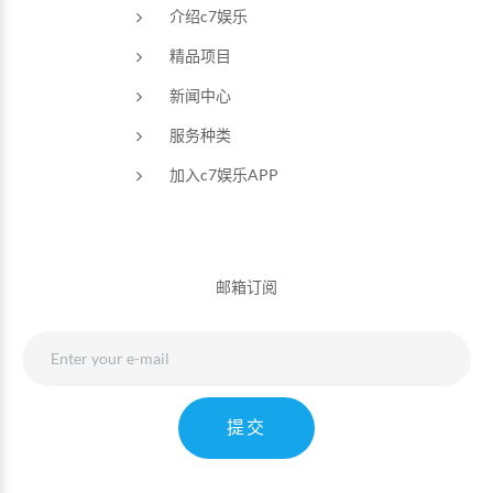
介绍c7娱乐
精品项目
新闻中心
服务种类
加入c7娱乐APP
邮箱订阅
提交