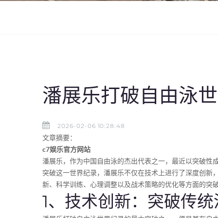
潘展乐打破自由泳世
2026-02-06 10:28:48
文章摘要：
c7娱乐官方网站
潘展乐，作为中国自由泳的杰出代表之一，最近以突破性
突破这一世界纪录，潘展乐不仅在技术上进行了深度创新
新、科学训练、心理调整以及战术策略的优化等方面的突
1、技术创新：突破传统