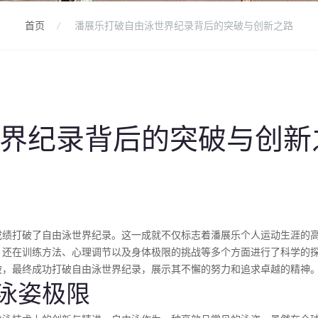
首页
潘展乐打破自由泳世界纪录背后的突破与创新之路
界纪录背后的突破与创新
成绩打破了自由泳世界纪录。这一成就不仅标志着潘展乐个人运动生涯的
，还在训练方法、心理调节以及身体极限的挑战等多个方面进行了科学的
破，最终成功打破自由泳世界纪录，展示其不懈的努力和追求卓越的精神
泳姿极限