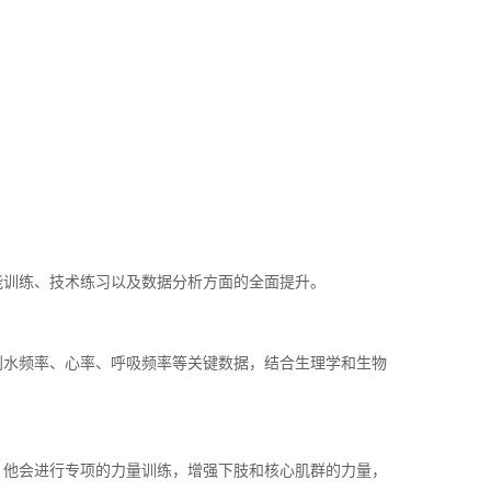
能训练、技术练习以及数据分析方面的全面提升。
划水频率、心率、呼吸频率等关键数据，结合生理学和生物
，他会进行专项的力量训练，增强下肢和核心肌群的力量，