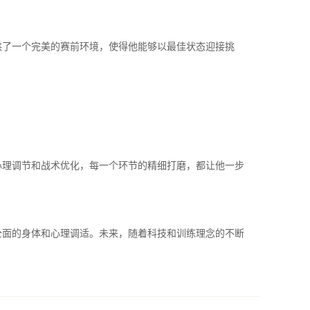
供了一个完美的赛前环境，使得他能够以最佳状态迎接挑
心理调节和战术优化，每一个环节的精细打磨，都让他一步
全面的身体和心理调适。未来，随着科技和训练理念的不断