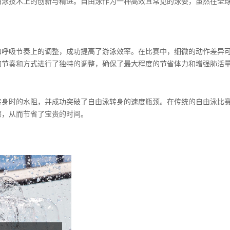
由泳技术上的创新与精进。自由泳作为一种高效且常见的泳姿，虽然在全
和呼吸节奏上的调整，成功提高了游泳效率。在比赛中，细微的动作差异
的节奏和方式进行了独特的调整，确保了最大程度的节省体力和增强肺活
转身时的水阻，并成功突破了自由泳转身的速度瓶颈。在传统的自由泳比
擦，从而节省了宝贵的时间。