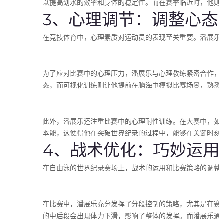
以提高划水的效率和身体的稳定性。而在赛季临近时，他
3、心理调节：调整心
在竞技体育中，心理素质对运动员的表现至关重要。潘展
为了应对比赛中的心理压力，潘展乐与心理教练紧密合作
态，而可视化训练则让他提前在脑海中模拟比赛场景，熟
此外，潘展乐还注重比赛中的心理耐性训练。在大赛中，
本能，这使得他在突破世界纪录的过程中，能够在关键时
4、战术优化：巧妙运
在自由泳的世界纪录赛场上，战术的运用和比赛策略的调
在比赛中，潘展乐充分发挥了分段控制的策略，尤其是在
的中后段会出现体力下滑，影响了整体的发挥。而潘展乐