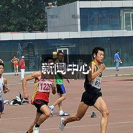
网站首页
介绍c7娱乐
精品项目
新闻中心
新闻中心