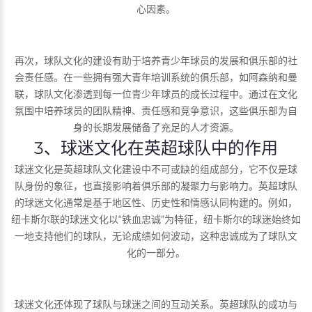
心因素。
再次，球队文化的建设有助于培养青少年球员的发展和俱乐部的社
会责任感。在一些拥有强大青年培训系统的俱乐部，如阿森纳和曼
联，球队文化渗透到每一位青少年球员的成长过程中。通过在文化
氛围中培养球员的团队精神、责任感和竞争意识，这些俱乐部为自
身的长期发展储备了充足的人才资源。
3、球迷文化在英超球队中的作用
球迷文化是英超球队文化建设中不可或缺的组成部分，它不仅是球
队身份的象征，也直接影响着俱乐部的凝聚力与影响力。英超球队
的球迷文化通常是基于地区性、历史性和情感认同构建的。例如，
纽卡斯尔联的球迷文化以“铁血忠诚”为特征，纽卡斯尔的球迷始终如
一地支持他们的球队，无论成绩如何波动，这种忠诚成为了球队文
化的一部分。
球迷文化还体现了球队与球迷之间的互动关系。英超球队的成功与