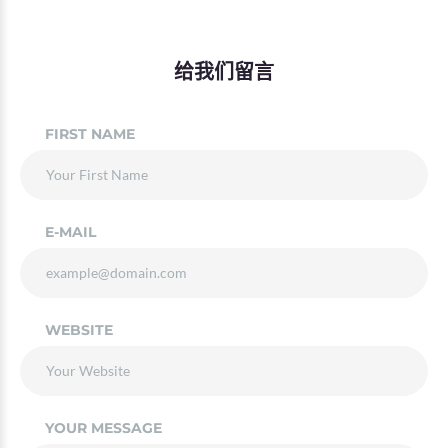
给我们留言
FIRST NAME
E-MAIL
WEBSITE
YOUR MESSAGE