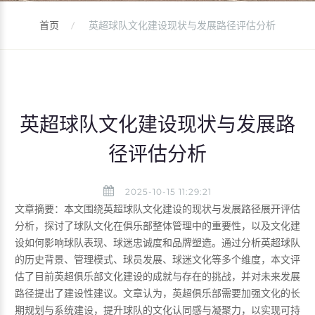
首页
英超球队文化建设现状与发展路径评估分析
英超球队文化建设现状与发展路
径评估分析
2025-10-15 11:29:21
文章摘要：本文围绕英超球队文化建设的现状与发展路径展开评估
分析，探讨了球队文化在俱乐部整体管理中的重要性，以及文化建
设如何影响球队表现、球迷忠诚度和品牌塑造。通过分析英超球队
的历史背景、管理模式、球员发展、球迷文化等多个维度，本文评
估了目前英超俱乐部文化建设的成就与存在的挑战，并对未来发展
路径提出了建设性建议。文章认为，英超俱乐部需要加强文化的长
期规划与系统建设，提升球队的文化认同感与凝聚力，以实现可持