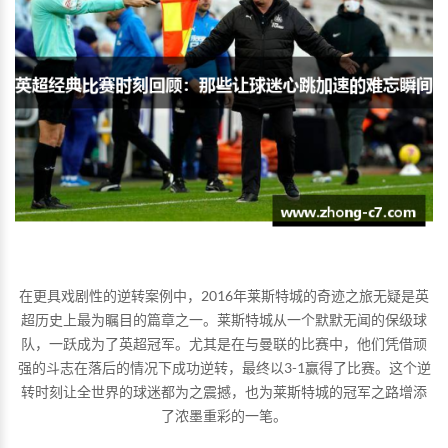
在更具戏剧性的逆转案例中，2016年莱斯特城的奇迹之旅无疑是英
超历史上最为瞩目的篇章之一。莱斯特城从一个默默无闻的保级球
队，一跃成为了英超冠军。尤其是在与曼联的比赛中，他们凭借顽
强的斗志在落后的情况下成功逆转，最终以3-1赢得了比赛。这个逆
转时刻让全世界的球迷都为之震撼，也为莱斯特城的冠军之路增添
了浓墨重彩的一笔。