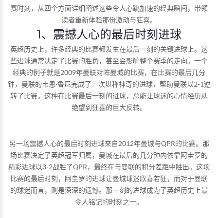
赛时刻，从四个方面详细阐述这些令人心跳加速的经典瞬间，带领
读者重新体验那份激动与狂喜。
1、震撼人心的最后时刻进球
英超历史上，许多经典的比赛都发生在最后一刻的关键进球上。这
些进球通常决定了比赛的胜负，甚至会影响整个赛季的走向。一个
经典的例子就是2009年曼联对阵曼城的比赛，在比赛的最后几分
钟，曼联的韦恩·鲁尼完成了一次堪称神奇的进球，帮助曼联以2-1逆
转了比赛。这种在比赛最后一刻的进球，总能让球迷的心情经历从
绝望到狂喜的巨大反转。
另一场震撼人心的最后时刻进球来自2012年曼城与QPR的比赛。那
场比赛决定了英超冠军归属，曼城在最后的几分钟内依靠阿圭罗的
精彩进球以3-2战胜了QPR，最终在与曼联的积分差距中胜出。这场
比赛的最后时刻，阿圭罗的进球让曼城球迷欣喜若狂，而对于曼联
的球迷而言，则是深深的遗憾。那一刻的进球成为了英超历史上最
令人铭记的时刻之一。