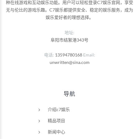
种在线游戏和互动娱乐功能。用户可以轻松登录C7娱乐官网，享受
无与伦比的游戏乐趣。C7娱乐都提供安全、稳定的娱乐服务，成为
娱乐爱好者的理想选择。
地址:
阜阳市结絮港343号
电话
13594780168
Email
unwritten@sina.com
导航
介绍c7娱乐
精品项目
新闻中心