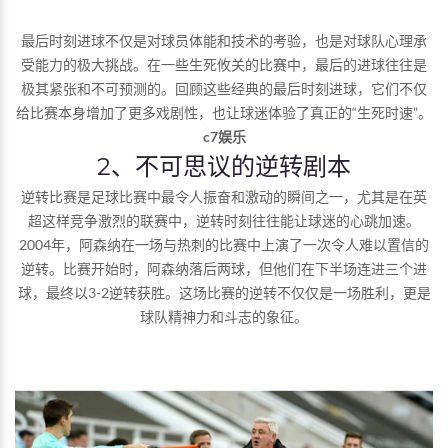
最后时刻进球不仅是对球员体能和技术的考验，也是对球队心理承
受能力的极大挑战。在一些生死攸关的比赛中，最后的进球往往是
极其紧张和不可预测的。回顾这些经典的最后时刻进球，它们不仅
给比赛本身增加了更多戏剧性，也让球迷体验了真正的“生死时速”。
c7娱乐
2、不可思议的逆转剧本
逆转比赛是足球比赛中最令人振奋和激动的瞬间之一，尤其是在英
超这样竞争激烈的联赛中，逆转时刻往往能让球迷的心跳加速。
2004年，阿森纳在一场与热刺的比赛中上演了一次令人难以置信的
逆转。比赛开始时，阿森纳落后两球，但他们在下半场连进三个进
球，最终以3-2逆转获胜。这场比赛的逆转不仅仅是一场胜利，更是
球队精神力和斗志的象征。