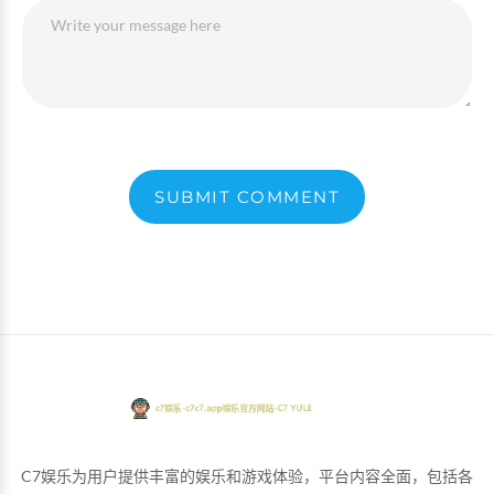
SUBMIT COMMENT
C7娱乐为用户提供丰富的娱乐和游戏体验，平台内容全面，包括各