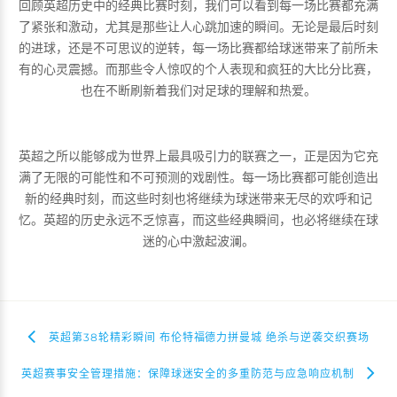
回顾英超历史中的经典比赛时刻，我们可以看到每一场比赛都充满
了紧张和激动，尤其是那些让人心跳加速的瞬间。无论是最后时刻
的进球，还是不可思议的逆转，每一场比赛都给球迷带来了前所未
有的心灵震撼。而那些令人惊叹的个人表现和疯狂的大比分比赛，
也在不断刷新着我们对足球的理解和热爱。
英超之所以能够成为世界上最具吸引力的联赛之一，正是因为它充
满了无限的可能性和不可预测的戏剧性。每一场比赛都可能创造出
新的经典时刻，而这些时刻也将继续为球迷带来无尽的欢呼和记
忆。英超的历史永远不乏惊喜，而这些经典瞬间，也必将继续在球
迷的心中激起波澜。
英超第38轮精彩瞬间 布伦特福德力拼曼城 绝杀与逆袭交织赛场
英超赛事安全管理措施：保障球迷安全的多重防范与应急响应机制