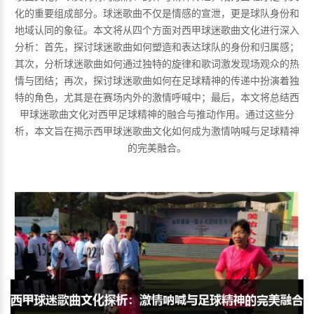
化的重要组成部分。球迷歌曲不仅是情感的宣泄，更是球队身份和
地域认同的象征。本文将从四个方面对西甲球迷歌曲文化进行深入
分析：首先，探讨球迷歌曲如何塑造和表达球队的身份和归属感；
其次，分析球迷歌曲如何通过独特的旋律和歌词激发现场观众的热
情与团结；再次，探讨球迷歌曲如何在足球精神的传递中扮演着独
特的角色，尤其是在赛场内外的激情呼喊中；最后，本文将总结西
甲球迷歌曲文化对西甲足球精神的融合与推动作用。通过这些分
析，本文旨在揭示西甲球迷歌曲文化如何成为激情呐喊与足球精神
的完美融合。