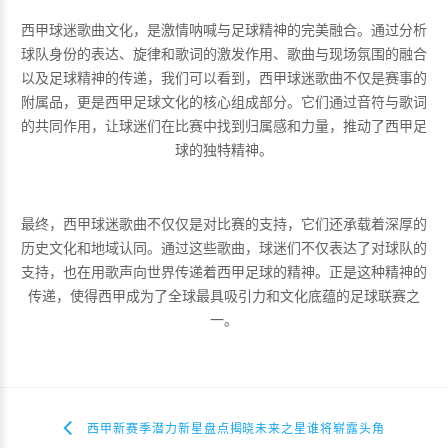
西甲球迷歌曲文化，是激情呐喊与足球精神的完美融合。通过分析
球队身份的表达、旋律和歌词的激发作用、歌曲与现场氛围的融合
以及足球精神的传递，我们可以看到，西甲球迷歌曲不仅是赛事的
附属品，更是西甲足球文化的核心组成部分。它们通过音符与歌词
的共同作用，让球迷们在比赛中找到归属感和力量，推动了西甲足
球的独特精神。
最终，西甲球迷歌曲不仅仅是对比赛的支持，它们还承载着深厚的
历史文化和地域认同。通过这些歌曲，球迷们不仅表达了对球队的
支持，也在用歌声向世界传递着西甲足球的精神。正是这种精神的
传递，使得西甲成为了全球最具吸引力和文化底蕴的足球联赛之
一。
西甲新赛季潜力新星盘点揭晓未来之星谁将崭露头角