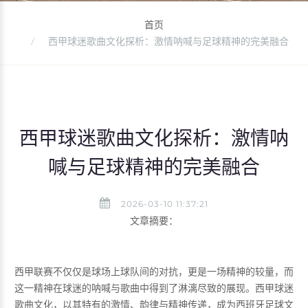
首页
西甲球迷歌曲文化探析：激情呐喊与足球精神的完美融合
西甲球迷歌曲文化探析：激情呐
喊与足球精神的完美融合
2026-03-10 11:37:21
文章摘要：
西甲联赛不仅仅是球场上球队间的对抗，更是一场精神的较量，而
这一精神在球迷的呐喊与歌曲中得到了淋漓尽致的展现。西甲球迷
歌曲文化，以其特有的激情、韵律与精神传递，成为西班牙足球文