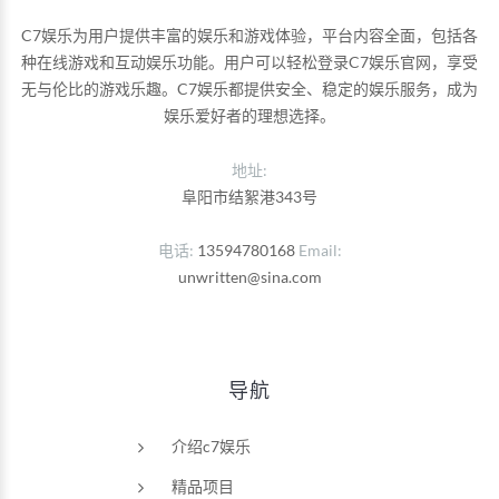
C7娱乐为用户提供丰富的娱乐和游戏体验，平台内容全面，包括各
种在线游戏和互动娱乐功能。用户可以轻松登录C7娱乐官网，享受
无与伦比的游戏乐趣。C7娱乐都提供安全、稳定的娱乐服务，成为
娱乐爱好者的理想选择。
地址:
阜阳市结絮港343号
电话
13594780168
Email
unwritten@sina.com
导航
介绍c7娱乐
精品项目