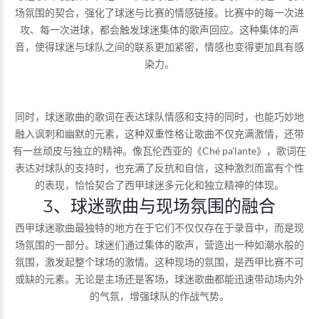
场氛围的契合，强化了球迷与比赛的情感链接。比赛中的每一次进
攻、每一次进球，都会触发球迷集体的歌声回应。这种集体的声
音，使得球迷与球队之间的联系更加紧密，情感也变得更加具有感
染力。
同时，球迷歌曲的歌词在表达球队情感和支持的同时，也能巧妙地
融入讽刺和幽默的元素，这种双重性格让歌曲不仅充满激情，还带
有一丝顽皮与独立的精神。像瓦伦西亚的《Ché pa'lante》，歌词在
表达对球队的支持时，也充满了反抗和自信，这种激烈而富有个性
的表现，恰恰契合了西甲球迷多元化和独立精神的体现。
3、球迷歌曲与现场氛围的融合
西甲球迷歌曲最独特的地方在于它们不仅仅存在于录音中，而是现
场氛围的一部分。球迷们通过集体的歌声，营造出一种如潮水般的
氛围，激发起整个球场的激情。这种现场的氛围，是西甲比赛不可
或缺的元素。无论是主场还是客场，球迷歌曲都能迅速带动场内外
的气氛，增强球队的作战气势。