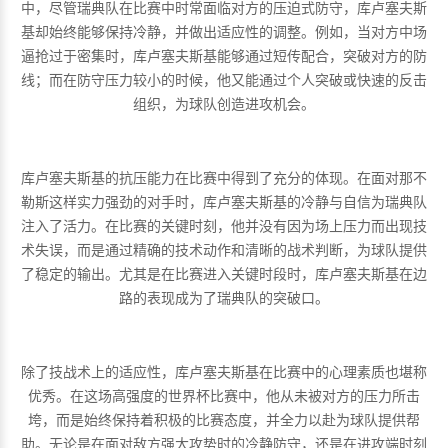
中，尽管瑞典队在比赛中时常面临对方的压迫式防守，库卢塞夫斯
基却始终能够保持冷静，并做出适应性的调整。例如，当对方中场
逼抢过于密集时，库卢塞夫斯基能够通过短传配合，突破对方的防
线；而在防守压力较小的时候，他又能通过个人突破或快速的反击
组织，为球队创造进攻机会。
库卢塞夫斯基的抗压能力在比赛中得到了充分的体现。在面对那不
勒斯这样实力强劲的对手时，库卢塞夫斯基的冷静与自信为瑞典队
注入了活力。在比赛的关键时刻，他并没有因为场上压力而出现技
术失误，而是通过精确的技术动作和清晰的战术判断，为球队提供
了稳定的输出。尤其是在比赛进入关键时段时，库卢塞夫斯基在边
路的表现成为了瑞典队的突破口。
除了技战术上的适应性，库卢塞夫斯基在比赛中的心理素质也堪称
优秀。在这场高强度的世界杯比赛中，他从未被对方的压力所击
垮，而是始终保持着积极的比赛态度，并全力以赴为球队提供帮
助。无论是在面对敌方强大攻势时的冷静防守，还是在进攻端时刻