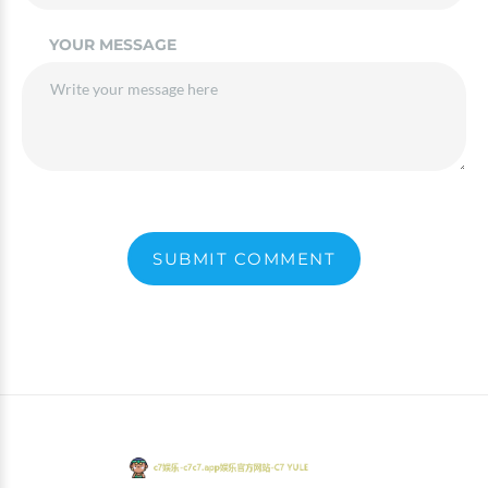
YOUR MESSAGE
SUBMIT COMMENT