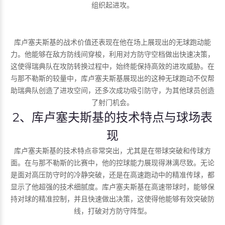
组织起进攻。
库卢塞夫斯基的战术价值还表现在他在场上展现出的无球跑动能
力。他能够在敌方防线间穿梭，利用对方防守空档做出快速决策，
这使得瑞典队在攻防转换过程中，始终能保持高效的进攻威胁。在
与那不勒斯的较量中，库卢塞夫斯基展现出的这种无球跑动不仅帮
助瑞典队创造了进攻空间，还多次成功吸引防守，为其他球员创造
了射门机会。
2、库卢塞夫斯基的技术特点与球场表
现
库卢塞夫斯基的技术特点非常突出，尤其是在带球突破和传球方
面。在与那不勒斯的比赛中，他的控球能力展现得淋漓尽致。无论
是面对高压防守时的冷静突破，还是在高速跑动中的精准传球，都
显示了他超强的技术细腻度。库卢塞夫斯基在高速带球时，能够保
持对球的精准控制，并且快速做出决策，这使得他能够有效突破防
线，打破对方防守阵型。