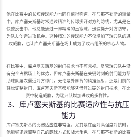
他在比赛中的长短传球能力也同样值得称道。在与那不勒斯的较量
中，库卢塞夫斯基时常通过精准的传球撕开对方的防线，尤其是在
快速反击中，他总能通过一脚精确的直塞球，迅速撕开对方防守，
为队友创造进攻机会。这种精准的传球能力不仅增加了瑞典队的进
攻威胁，也让库卢塞夫斯基在场上成为了攻击组织的核心人物。
在比赛中，库卢塞夫斯基的射门技术也不可忽视。尽管瑞典队并没
有完全占据场上的优势，但库卢塞夫斯基在关键时刻的射门能力帮
助球队屡次逼近对方球门。无论是外脚背的精准远射，还是门前的
轻松调整射门，库卢塞夫斯基都能够凭借其过硬的射门技术，在比
赛中制造威胁，为瑞典队增加进攻的多样性。
3、库卢塞夫斯基的比赛适应性与抗压
能力
库卢塞夫斯基的比赛适应性非常强，尤其是在面对高强度对抗时，
他能够迅速调整自己的踢球方式和战术角色。在与那不勒斯的比赛