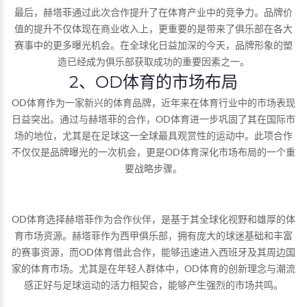
最后，赫塔菲通过此次合作提升了在体育产业中的竞争力。品牌价
值的提升不仅体现在商业收入上，更重要的是带来了俱乐部在各大
赛事中的更多曝光机会。在全球化日益加深的今天，品牌形象的塑
造已经成为俱乐部获取成功的重要因素之一。
2、OD体育的市场布局
OD体育作为一家新兴的体育品牌，近年来在体育行业中的市场表现
日益突出。通过与赫塔菲的合作，OD体育进一步巩固了其在国际市
场的地位，尤其是在足球这一全球最具观赏性的运动中。此项合作
不仅仅是品牌曝光的一次机会，更是OD体育深化市场布局的一个重
要战略步骤。
OD体育选择赫塔菲作为合作伙伴，是基于其全球化视野和雄厚的体
育市场资源。赫塔菲作为西甲俱乐部，拥有庞大的球迷基础和丰富
的赛事资源，而OD体育借此合作，能够迅速进入西班牙及其周边国
家的体育市场。尤其是在年轻人群体中，OD体育的创新理念与潮流
感正好与足球运动的活力相契合，能够产生强烈的市场共鸣。