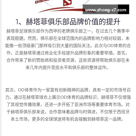
1、赫塔菲俱乐部品牌价值的提升
赫塔菲足球俱乐部作为西甲的老牌俱乐部之一，在过去几个赛季中
表现稳健。然而，俱乐部在全球范围内的品牌影响力相对较弱，未
能像一些顶级豪门那样吸引到大量的国际关注。此次与OD体育的合
作，正是赫塔菲通过商业化手段提升品牌形象的重要举措。首先，
合作带来了新的赞助商和投资者资源，这些资源将帮助俱乐部在未
来几年内提升竞技水平和俱乐部的整体运作。
其次，OD体育作为一家富有创新精神的品牌，具有一定的市场号召
力。通过在赫塔菲球衣上展示OD体育的品牌标识，赫塔菲不仅增强
了其视觉传播效果，还进一步开拓了亚洲市场等重要体育市场。对
于赫塔菲俱乐部来说，合作意味着品牌与时俱进，不仅限于西班牙
本土市场，更多的全球球迷将有机会接触到赫塔菲这一品牌。