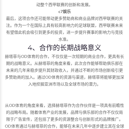
动整个西甲联赛的创新和发展。
c7娱乐
最后，这项合作还可能带动更多赞助商和商业品牌对西甲联赛的关
注。作为一个在国际上具有较高影响力的足球联盟，西甲联赛未来
有望借此机会吸引到更多的投资，进一步提升赛事的影响力与竞技
水准。
4、合作的长期战略意义
赫塔菲与OD体育的合作，不仅仅是一次短期的商业合作，更具有长
期的战略意义。从赫塔菲的角度来看，此次合作能够帮助俱乐部在
未来的几年来稳步提升其财政收入，并通过不断的市场创新吸引更
多赞助商的加入。通过OD体育的资源与渠道，赫塔菲将能够更加深
入地挖掘亚洲市场以及全球市场的潜力。
从OD体育的角度来看，选择赫塔菲作为合作伙伴是一项具有前瞻性
的战略布局。随着体育产业的发展，品牌与俱乐部的合作不仅仅局
限于广告宣传，还包括了更多的资源整合与创新形式的品牌推广。
OD体育通过与赫塔菲的合作，能够在未来几年中逐步建立其在全球