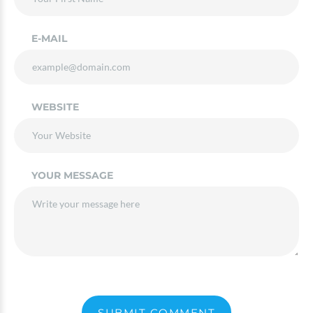
E-MAIL
WEBSITE
YOUR MESSAGE
SUBMIT COMMENT