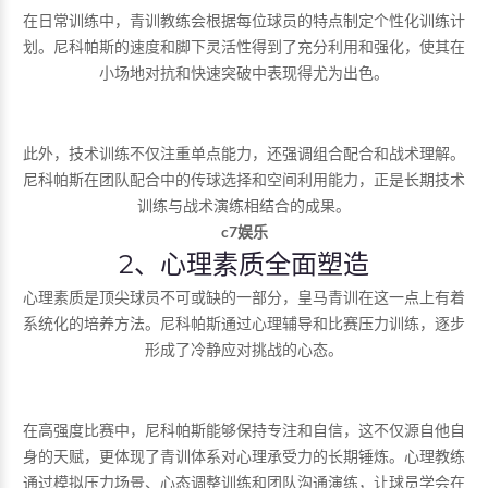
在日常训练中，青训教练会根据每位球员的特点制定个性化训练计
划。尼科帕斯的速度和脚下灵活性得到了充分利用和强化，使其在
小场地对抗和快速突破中表现得尤为出色。
此外，技术训练不仅注重单点能力，还强调组合配合和战术理解。
尼科帕斯在团队配合中的传球选择和空间利用能力，正是长期技术
训练与战术演练相结合的成果。
c7娱乐
2、心理素质全面塑造
心理素质是顶尖球员不可或缺的一部分，皇马青训在这一点上有着
系统化的培养方法。尼科帕斯通过心理辅导和比赛压力训练，逐步
形成了冷静应对挑战的心态。
在高强度比赛中，尼科帕斯能够保持专注和自信，这不仅源自他自
身的天赋，更体现了青训体系对心理承受力的长期锤炼。心理教练
通过模拟压力场景、心态调整训练和团队沟通演练，让球员学会在