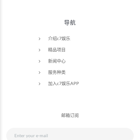
导航
介绍c7娱乐
精品项目
新闻中心
服务种类
加入c7娱乐APP
邮箱订阅