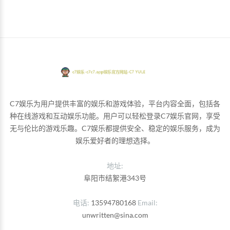
C7娱乐为用户提供丰富的娱乐和游戏体验，平台内容全面，包括各
种在线游戏和互动娱乐功能。用户可以轻松登录C7娱乐官网，享受
无与伦比的游戏乐趣。C7娱乐都提供安全、稳定的娱乐服务，成为
娱乐爱好者的理想选择。
地址:
阜阳市结絮港343号
电话
13594780168
Email
unwritten@sina.com