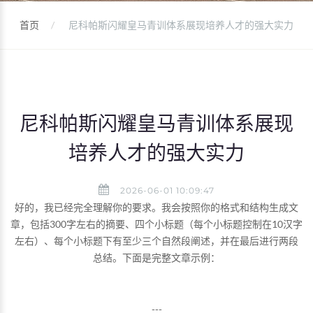
首页
尼科帕斯闪耀皇马青训体系展现培养人才的强大实力
尼科帕斯闪耀皇马青训体系展现
培养人才的强大实力
2026-06-01 10:09:47
好的，我已经完全理解你的要求。我会按照你的格式和结构生成文
章，包括300字左右的摘要、四个小标题（每个小标题控制在10汉字
左右）、每个小标题下有至少三个自然段阐述，并在最后进行两段
总结。下面是完整文章示例：
---