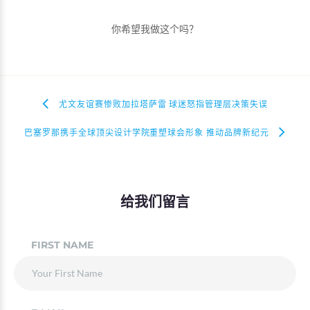
你希望我做这个吗？
尤文友谊赛惨败加拉塔萨雷 球迷怒指管理层决策失误
巴塞罗那携手全球顶尖设计学院重塑球会形象 推动品牌新纪元
给我们留言
FIRST NAME