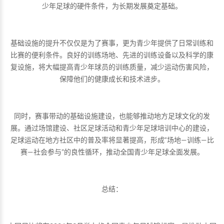
少年足球的硬件条件，为长期发展奠定基础。
基础设施的提升不仅仅是为了赛事，更为青少年提供了日常训练和
比赛的便利条件。良好的训练场地、先进的训练设备以及科学的康
复设施，将大幅提高青少年球员的训练质量，减少运动伤害风险，
保障他们的健康成长和技术进步。
同时，赛事带动的基础设施建设，也能够推动地方足球文化的发
展。通过场馆建设、社区足球活动和青少年足球培训中心的建设，
足球运动在地方社区中的普及率将显著提高，形成“场地—训练—比
赛—社会参与”的良性循环，推动全国青少年足球全面发展。
总结：