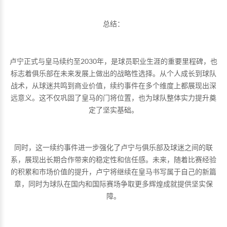
总结：
卢宁正式与皇马续约至2030年，是球员职业生涯的重要里程碑，也
标志着俱乐部在未来发展上做出的战略性选择。从个人成长到球队
战术，从球迷共鸣到商业价值，续约事件在多个维度上都展现出深
远意义。这不仅巩固了皇马的门将位置，也为球队整体实力提升奠
定了坚实基础。
同时，这一续约事件进一步强化了卢宁与俱乐部及球迷之间的联
系，展现出长期合作带来的稳定性和信任感。未来，随着比赛经验
的积累和市场价值的提升，卢宁将继续在皇马书写属于自己的新篇
章，同时为球队在国内和国际赛场争取更多辉煌成就提供坚实保
障。