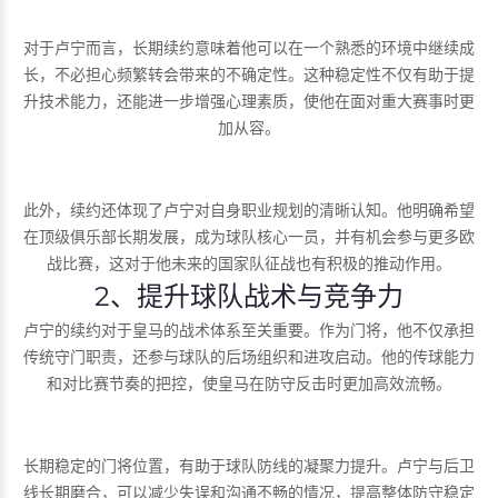
对于卢宁而言，长期续约意味着他可以在一个熟悉的环境中继续成
长，不必担心频繁转会带来的不确定性。这种稳定性不仅有助于提
升技术能力，还能进一步增强心理素质，使他在面对重大赛事时更
加从容。
此外，续约还体现了卢宁对自身职业规划的清晰认知。他明确希望
在顶级俱乐部长期发展，成为球队核心一员，并有机会参与更多欧
战比赛，这对于他未来的国家队征战也有积极的推动作用。
2、提升球队战术与竞争力
卢宁的续约对于皇马的战术体系至关重要。作为门将，他不仅承担
传统守门职责，还参与球队的后场组织和进攻启动。他的传球能力
和对比赛节奏的把控，使皇马在防守反击时更加高效流畅。
长期稳定的门将位置，有助于球队防线的凝聚力提升。卢宁与后卫
线长期磨合，可以减少失误和沟通不畅的情况，提高整体防守稳定