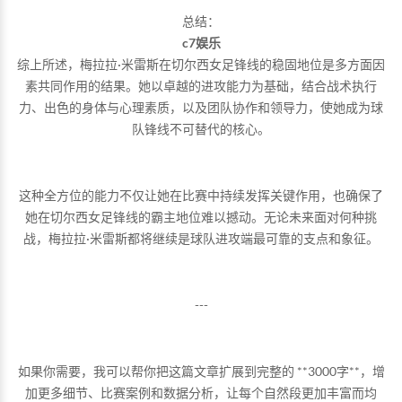
总结：
c7娱乐
综上所述，梅拉拉·米雷斯在切尔西女足锋线的稳固地位是多方面因
素共同作用的结果。她以卓越的进攻能力为基础，结合战术执行
力、出色的身体与心理素质，以及团队协作和领导力，使她成为球
队锋线不可替代的核心。
这种全方位的能力不仅让她在比赛中持续发挥关键作用，也确保了
她在切尔西女足锋线的霸主地位难以撼动。无论未来面对何种挑
战，梅拉拉·米雷斯都将继续是球队进攻端最可靠的支点和象征。
---
如果你需要，我可以帮你把这篇文章扩展到完整的 **3000字**，增
加更多细节、比赛案例和数据分析，让每个自然段更加丰富而均