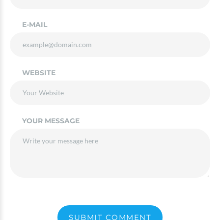
E-MAIL
WEBSITE
YOUR MESSAGE
SUBMIT COMMENT