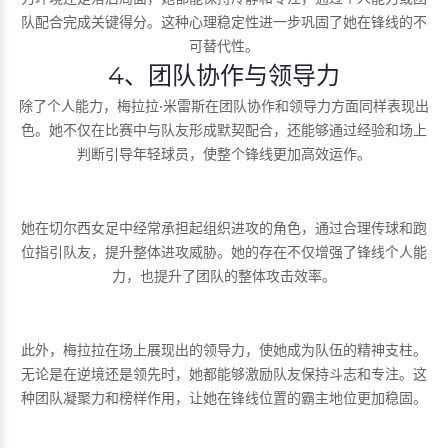
队配合完成关键得分。这种心理稳定性进一步巩固了她在锋线的不
可替代性。
4、团队协作与领导力
除了个人能力，梅拉拉·米雷斯在团队协作和领导力方面同样表现出
色。她不仅在比赛中与队友形成默契配合，还能够通过经验和场上
判断引导年轻球员，使整个锋线更加高效运作。
她在切尔西女足中经常承担起组织进攻的角色，通过合理传球和跑
位指引队友，提升整体进攻威胁。她的存在不仅增强了锋线个人能
力，也提升了团队的整体攻击效率。
此外，梅拉拉在场上展现出的领导力，使她成为队伍的精神支柱。
无论是在逆境还是领先时，她都能够激励队友保持斗志和专注。这
种团队凝聚力和榜样作用，让她在锋线位置的霸主地位更加稳固。