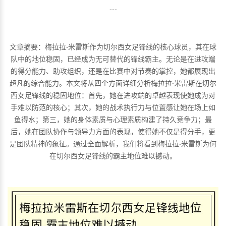
---
文章摘要：梅拉拉·米雷斯作为切尔西女足锋线的核心球员，其在球
队中的地位稳固，已经成为无可替代的锋线霸主。无论是在进攻端
的得分能力、助攻组织，还是在比赛中对节奏的掌控，她都展现出
超凡的综合能力。本文将从四个方面详细分析梅拉拉·米雷斯在切尔
西女足锋线的稳固地位：首先，她在进攻端的卓越表现使她成为对
手难以防范的核心；其次，她的战术执行力与位置感让她在场上如
鱼得水；第三，她的身体素质与心理素质构建了持久竞争力；最
后，她在团队协作与领导力方面的表现，使得她不仅是得分手，更
是团队精神的象征。通过全面解析，我们将看到梅拉拉·米雷斯为何
在切尔西女足锋线的霸主地位难以撼动。