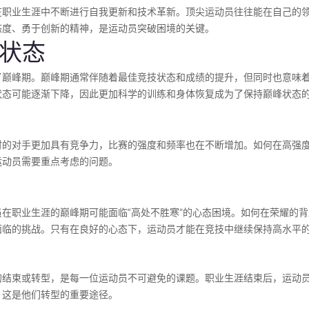
在职业生涯中不断进行自我更新和技术革新。顶尖运动员往往能在自己的
态度、勇于创新的精神，是运动员突破困境的关键。
峰状态
了巅峰期。巅峰期通常伴随着最佳竞技状态和成绩的提升，但同时也意味
状态可能逐渐下降，因此更加科学的训练和身体恢复成为了保持巅峰状态
时的对手更加具有竞争力，比赛的强度和频率也在不断增加。如何在高强
运动员需要重点考虑的问题。
在职业生涯的巅峰期可能面临“高处不胜寒”的心态困境。如何在荣耀的
面临的挑战。只有在良好的心态下，运动员才能在竞技中继续保持高水平
的结束或转型，是每一位运动员不可避免的课题。职业生涯结束后，运动
，这是他们转型的重要途径。