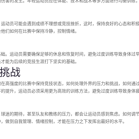
动伤害的发生。年轻运动员应在体能、技术和战术等多方面进行均衡训练
，运动员可能会遇到成绩不理想或竞技挫折，这时，保持良好的心态和积
会他们如何在比赛中保持冷静，控制情绪。
基础。运动员需要确保足够的休息和恢复时间，避免过度训练导致身体过
员才能为后续的竞技生涯打下坚实的基础。
与挑战
何在高强度的比赛中保持竞技状态，如何处理外界的压力和挑战，如何通
平的提升，运动员必须采用更为高效的训练方法，避免过度训练导致身体
、球迷的期待，甚至队友和教练的压力，都会让运动员感到焦虑。如何调
中，做到自我管理、情绪控制，才能在压力之下发挥出最好的水平。