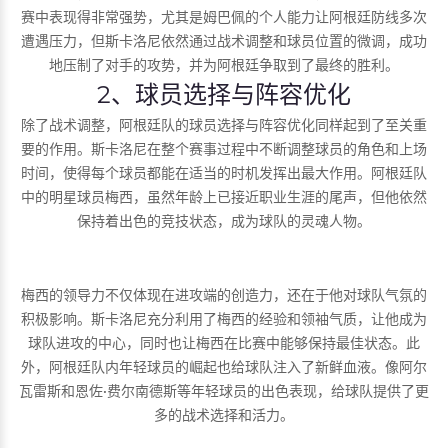
赛中表现得非常强势，尤其是姆巴佩的个人能力让阿根廷防线多次
遭遇压力，但斯卡洛尼依然通过战术调整和球员位置的微调，成功
地压制了对手的攻势，并为阿根廷争取到了最终的胜利。
2、球员选择与阵容优化
除了战术调整，阿根廷队的球员选择与阵容优化同样起到了至关重
要的作用。斯卡洛尼在整个赛事过程中不断调整球员的角色和上场
时间，使得每个球员都能在适当的时机发挥出最大作用。阿根廷队
中的明星球员梅西，虽然年龄上已接近职业生涯的尾声，但他依然
保持着出色的竞技状态，成为球队的灵魂人物。
梅西的领导力不仅体现在进攻端的创造力，还在于他对球队气氛的
积极影响。斯卡洛尼充分利用了梅西的经验和领袖气质，让他成为
球队进攻的中心，同时也让梅西在比赛中能够保持最佳状态。此
外，阿根廷队内年轻球员的崛起也给球队注入了新鲜血液。像阿尔
瓦雷斯和恩佐·费尔南德斯等年轻球员的出色表现，给球队提供了更
多的战术选择和活力。