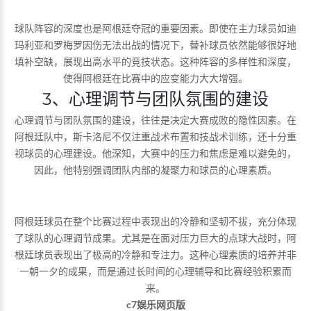
球队阵容的深度也是阿根廷夺冠的重要因素。即使在主力球员如迪
玛利亚和罗梅罗因伤无法出战的情况下，替补球员依然能够很好地
填补空缺，展现出高水平的竞技状态。这种阵容的多样性和深度，
使得阿根廷在比赛中的应变能力大大增强。
3、心理调节与团队氛围的建设
心理调节与团队氛围的建设，往往是决定大赛成败的隐性因素。在
阿根廷队中，斯卡洛尼不仅注重战术布置和技战术训练，还十分重
视球员的心理建设。他深知，大赛中的压力和焦虑是难以避免的，
因此，他特别强调团队内部的凝聚力和球员的心理素质。
阿根廷球员在整个比赛过程中表现出的冷静和坚韧不拔，充分体现
了球队的心理调节成果。尤其是在面对压力巨大的点球大战时，阿
根廷球员表现出了极高的冷静和专注力。这种心理素质的培养并非
一朝一夕的成果，而是通过长时间的心理辅导和比赛经验积累而
来。
c7娱乐网页版