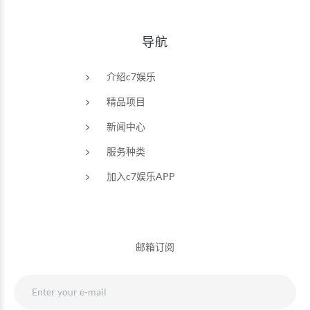
导航
介绍c7娱乐
精品项目
新闻中心
服务种类
加入c7娱乐APP
邮箱订阅