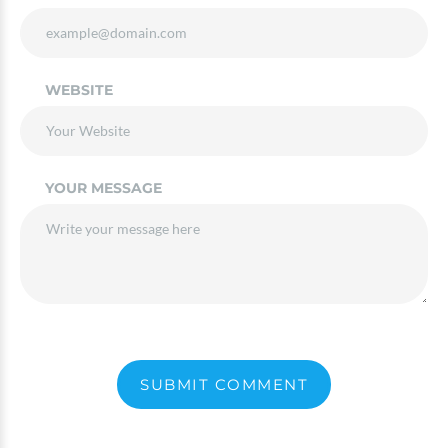
WEBSITE
YOUR MESSAGE
SUBMIT COMMENT