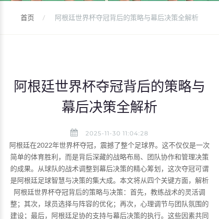
首页
阿根廷世界杯夺冠背后的策略与幕后决策全解析
阿根廷世界杯夺冠背后的策略与
幕后决策全解析
2025-11-30 11:04:28
阿根廷在2022年世界杯夺冠，震撼了整个足球界。这不仅仅是一次
简单的体育胜利，而是背后深藏的战略布局、团队协作和管理决策
的成果。从球队的战术调整到幕后决策的精心筹划，这次夺冠可谓
是阿根廷足球智慧与决策的集大成。本文将从四个关键方面，解析
阿根廷世界杯夺冠背后的策略与决策：首先，教练战术的灵活调
整；其次，球员选择与阵容的优化；再次，心理调节与团队氛围的
建设；最后，阿根廷足协的支持与幕后决策的执行。这些因素共同