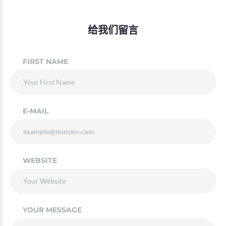
给我们留言
FIRST NAME
E-MAIL
WEBSITE
YOUR MESSAGE