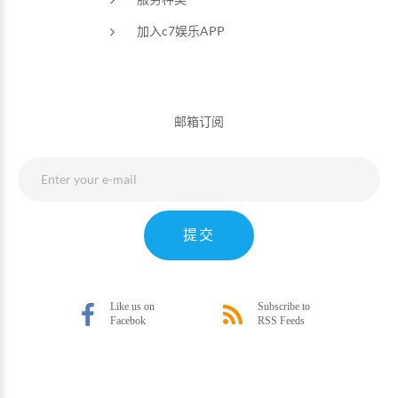
加入c7娱乐APP
邮箱订阅
提交