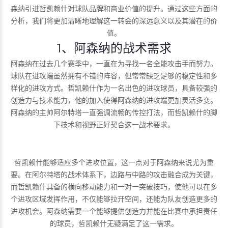
森纳引进哲凯赖什对球队品牌和商业价值的提升。通过这些方面的
分析，我们将更加清晰地理解这一转会的深远意义以及其潜在的价
值。
1、阿森纳的战术需求
阿森纳在过去几个赛季中，一直在为寻找一名全能攻击手而努力。
球队在进攻端虽然拥有不错的阵容，但常常缺乏足够的稳定性和多
样化的进攻方式。哲凯赖什作为一名出色的进攻球员，具备较强的
创造力与技术能力，他的加入使得阿森纳的进攻端更加灵活多变。
阿森纳的主帅阿尔特塔一直强调流畅的传控打法，而哲凯赖什的脚
下技术和视野正好契合这一战术要求。
哲凯赖什能够适应多个进攻位置，这一点对于阿森纳来说尤为重
要。在阿尔特塔的战术体系下，边路与中路的攻击融合成为关键，
而哲凯赖什具备的横向移动能力和一对一突破技巧，使他可以在多
个进攻区域发挥作用，不仅能够拉开空间，还能为队友创造更多的
进攻机会。阿森纳需要一个能够提供创造力并能在比赛中承担责任
的球员，哲凯赖什无疑满足了这一需求。