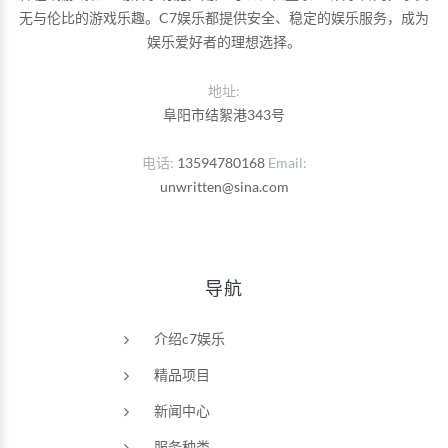
无与伦比的游戏乐趣。C7娱乐都提供安全、稳定的娱乐服务，成为
娱乐爱好者的理想选择。
地址:
阜阳市结絮港343号
电话
13594780168
Email
unwritten@sina.com
导航
介绍c7娱乐
精品项目
新闻中心
服务种类