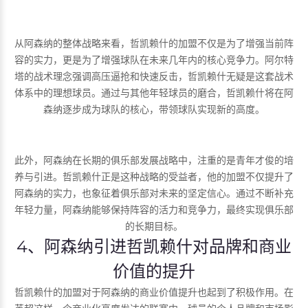
从阿森纳的整体战略来看，哲凯赖什的加盟不仅是为了增强当前阵
容的实力，更是为了增强球队在未来几年内的核心竞争力。阿尔特
塔的战术理念强调高压逼抢和快速反击，哲凯赖什无疑是这套战术
体系中的理想球员。通过与其他年轻球员的磨合，哲凯赖什将在阿
森纳逐步成为球队的核心，带领球队实现新的高度。
此外，阿森纳在长期的俱乐部发展战略中，注重的是青年才俊的培
养与引进。哲凯赖什正是这种战略的受益者，他的加盟不仅提升了
阿森纳的实力，也象征着俱乐部对未来的坚定信心。通过不断补充
年轻力量，阿森纳能够保持阵容的活力和竞争力，最终实现俱乐部
的长期目标。
4、阿森纳引进哲凯赖什对品牌和商业
价值的提升
哲凯赖什的加盟对于阿森纳的商业价值提升也起到了积极作用。在