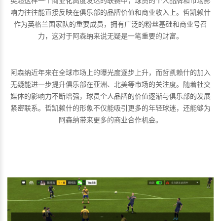
英超这样一个商业化高度发达的联赛中，球员的个人品牌和市场影
响力往往能直接反映在俱乐部的品牌价值和商业收入上。哲凯赖什
作为英格兰国家队的重要成员，拥有广泛的粉丝基础和商业号召
力，这对于阿森纳来说无疑是一笔重要的财富。
阿森纳近年来在全球市场上的曝光度逐步上升，而哲凯赖什的加入
无疑能进一步提升俱乐部在亚洲、北美等市场的关注度。随着社交
媒体的影响力不断增强，球员个人品牌的价值逐渐与俱乐部的发展
紧密联系。哲凯赖什的形象不仅能吸引更多的年轻球迷，还能够为
阿森纳带来更多的商业合作机会。