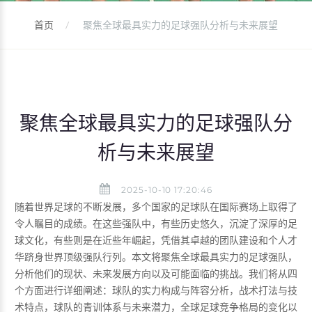
首页
聚焦全球最具实力的足球强队分析与未来展望
聚焦全球最具实力的足球强队分
析与未来展望
2025-10-10 17:20:46
随着世界足球的不断发展，多个国家的足球队在国际赛场上取得了
令人瞩目的成绩。在这些强队中，有些历史悠久，沉淀了深厚的足
球文化，有些则是在近些年崛起，凭借其卓越的团队建设和个人才
华跻身世界顶级强队行列。本文将聚焦全球最具实力的足球强队，
分析他们的现状、未来发展方向以及可能面临的挑战。我们将从四
个方面进行详细阐述：球队的实力构成与阵容分析，战术打法与技
术特点，球队的青训体系与未来潜力，全球足球竞争格局的变化以