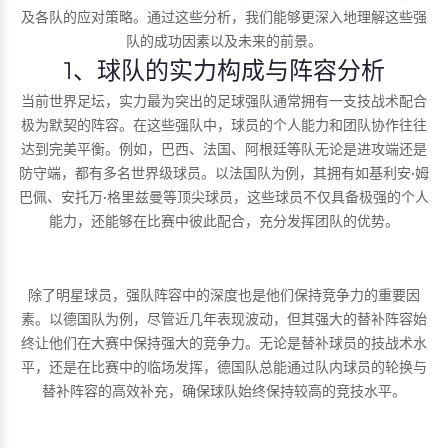
及各队的应对策略。通过这些分析，我们能够更深入地理解这些强
队的成功因素以及未来的前景。
1、球队的实力构成与阵容分析
当前世界足坛，实力最为突出的足球强队通常拥有一支技战术配合
极为默契的阵容。在这些强队中，球员的个人能力和团队协作往往
达到完美平衡。例如，巴西、法国、阿根廷等队无论是进攻端还是
防守端，都有多名世界级球员。以法国队为例，其拥有如基利安·姆
巴佩、安托万·格里兹曼等顶尖球员，这些球员不仅具备极强的个人
能力，还能够在比赛中彼此配合，充分发挥团队的优势。
除了明星球员，强队阵容中的深度也是他们保持竞争力的重要因
素。以德国队为例，尽管近几年表现波动，但其强大的替补阵容始
终让他们在大赛中保持强大的竞争力。无论是替补球员的技战术水
平，还是在比赛中的临场发挥，德国队总能通过队内球员的轮换与
替补阵容的高效补充，确保球队始终保持较高的竞技水平。