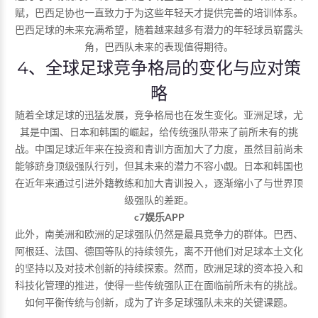
赋，巴西足协也一直致力于为这些年轻天才提供完善的培训体系。
巴西足球的未来充满希望，随着越来越多有潜力的年轻球员崭露头
角，巴西队未来的表现值得期待。
4、全球足球竞争格局的变化与应对策
略
随着全球足球的迅猛发展，竞争格局也在发生变化。亚洲足球，尤
其是中国、日本和韩国的崛起，给传统强队带来了前所未有的挑
战。中国足球近年来在投资和青训方面加大了力度，虽然目前尚未
能够跻身顶级强队行列，但其未来的潜力不容小觑。日本和韩国也
在近年来通过引进外籍教练和加大青训投入，逐渐缩小了与世界顶
级强队的差距。
c7娱乐APP
此外，南美洲和欧洲的足球强队仍然是最具竞争力的群体。巴西、
阿根廷、法国、德国等队的持续领先，离不开他们对足球本土文化
的坚持以及对技术创新的持续探索。然而，欧洲足球的资本投入和
科技化管理的推进，使得一些传统强队正在面临前所未有的挑战。
如何平衡传统与创新，成为了许多足球强队未来的关键课题。