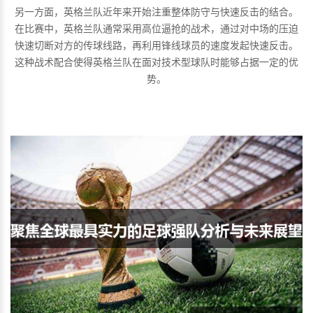
另一方面，英格兰队近年来开始注重整体防守与快速反击的结合。
在比赛中，英格兰队通常采用高位逼抢的战术，通过对中场的压迫
快速切断对方的传球线路，再利用锋线球员的速度发起快速反击。
这种战术配合使得英格兰队在面对技术型球队时能够占据一定的优
势。