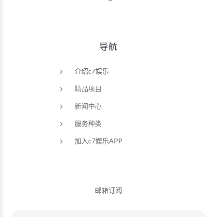
导航
介绍c7娱乐
精品项目
新闻中心
服务种类
加入c7娱乐APP
邮箱订阅