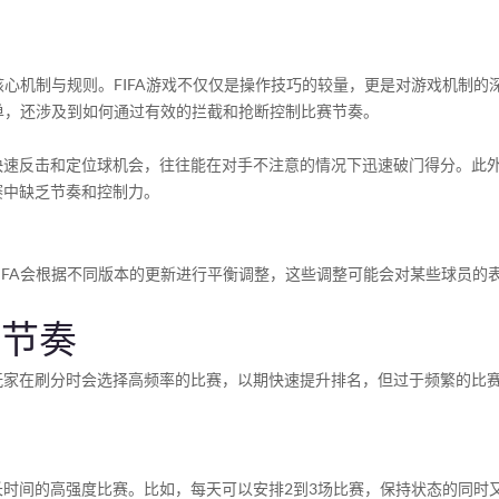
的核心机制与规则。FIFA游戏不仅仅是操作技巧的较量，更是对游戏机制
简单，还涉及到如何通过有效的拦截和抢断控制比赛节奏。
快速反击和定位球机会，往往能在对手不注意的情况下迅速破门得分。此
赛中缺乏节奏和控制力。
IFA会根据不同版本的更新进行平衡调整，这些调整可能会对某些球员的
分节奏
玩家在刷分时会选择高频率的比赛，以期快速提升排名，但过于频繁的比
时间的高强度比赛。比如，每天可以安排2到3场比赛，保持状态的同时