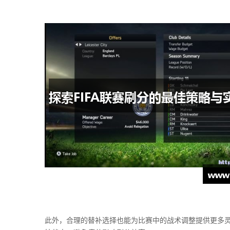
此外，合理的替补选择也能为比赛中的战术调整提供更多