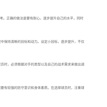
思考。正确的做法是要有耐心，逐步提升自己的水平，同时
程中保持清晰的目标和动力。设定小目标，逐步提升，不仅
球员时，必须根据对手的类型以及自己的战术需求来做出调
需要有较强的防守意识和身体素质。在选择球员时，注重球