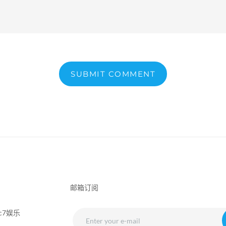
SUBMIT COMMENT
邮箱订阅
c7娱乐