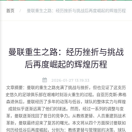
首页
曼联重生之路：经历挫折与挑战后再度崛起的辉煌历程
曼联重生之路：经历挫折与挑战
后再度崛起的辉煌历程
2026-01-27 13:19:33
文章摘要：曼联的重生之路充满了挑战与挫折，但也见证了这支历
史悠久的足球俱乐部在艰难时刻浴火重生的过程。自亚历克斯·弗格
森退休后，曼联经历了多年的动荡与低谷，球队的整体实力与辉煌
成就似乎逐渐远离了他们的球迷。然而，经过一系列的调整与变
革，曼联逐渐找回了昔日的竞争力。从教练更替、人员重建到战术
革新，曼联最终迎来了复苏的曙光。本文将从四个方面探讨曼联如
何历经低谷后再度崛起，分别为：教练更替与管理层的决策、球队