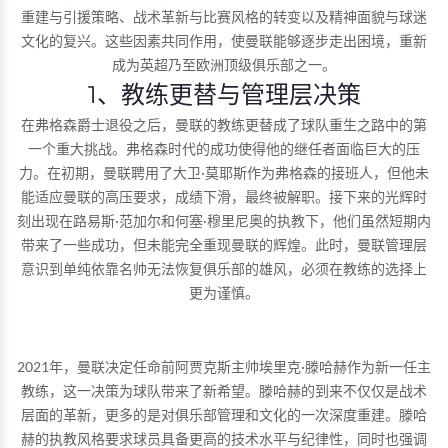
重建与引援策略、战术革新与比赛风格的转变以及精神面貌与球迷
文化的复兴。这些因素共同作用，使曼联能够逐步走出困境，重新
成为英超乃至欧洲顶级俱乐部之一。
1、教练更替与管理层决策
在弗格森爵士退役之后，曼联的教练更替成了球队重生之路中的第
一个重大挑战。弗格森时代的成功使得他的继任者面临巨大的压
力。在初期，曼联聘用了大卫·莫耶斯作为弗格森的接班人，但他未
能适应曼联的高压要求，成绩下滑，最终被解职。接下来的光辉时
刻出现在路易斯·范加尔和何塞·穆里尼奥的执教下，他们虽然短期内
带来了一些成功，但未能完全重现曼联的辉煌。此时，曼联管理层
意识到单纯依靠名帅无法恢复俱乐部的雄风，必须在教练的选择上
更为谨慎。
2021年，曼联决定任命前阿贾克斯主帅埃里克·滕哈赫作为新一任主
教练，这一决策为球队带来了新希望。滕哈赫的到来不仅仅是战术
层面的革新，更多的是对俱乐部管理和文化的一次深度重建。滕哈
赫的执教风格要求球员具备更高的技术水平与纪律性，同时也强调