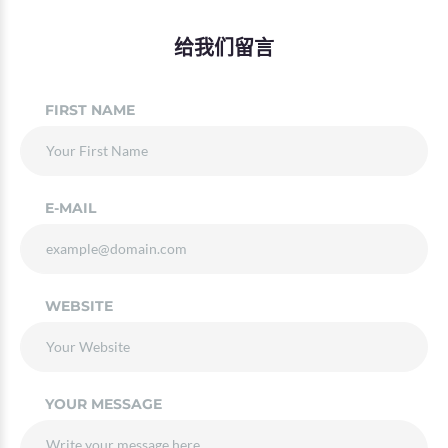
给我们留言
FIRST NAME
E-MAIL
WEBSITE
YOUR MESSAGE