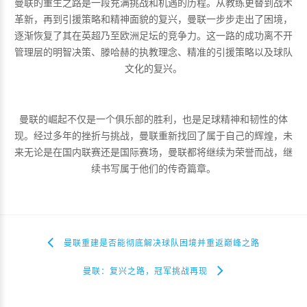
曼联的重生之路是一段充满挑战和机遇的历程。从教练更替到战术
革新，再到引援策略和精神面貌的复兴，曼联一步步走出了困境，
逐渐恢复了其在英超乃至欧洲足坛的竞争力。这一路的成功离不开
管理层的明智决策、滕哈赫的执教理念、精准的引援策略以及球队
文化的复兴。
曼联的崛起不仅是一个俱乐部的胜利，也是足球精神和韧性的体
现。经过多年的挫折与挑战，曼联重新找回了属于自己的辉煌，未
来无论是在国内联赛还是国际赛场，曼联都将继续为荣誉而战，继
续书写属于他们的传奇篇章。
曼联重建是否能彻底解决球队困境并重返巅峰之路
曼联：复兴之路，冠军挑战再现