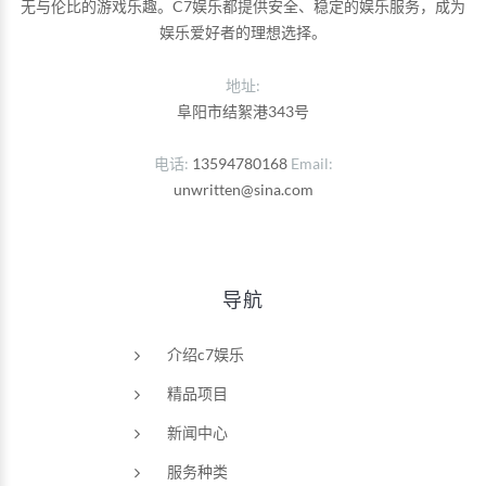
无与伦比的游戏乐趣。C7娱乐都提供安全、稳定的娱乐服务，成为
娱乐爱好者的理想选择。
地址:
阜阳市结絮港343号
电话
13594780168
Email
unwritten@sina.com
导航
介绍c7娱乐
精品项目
新闻中心
服务种类