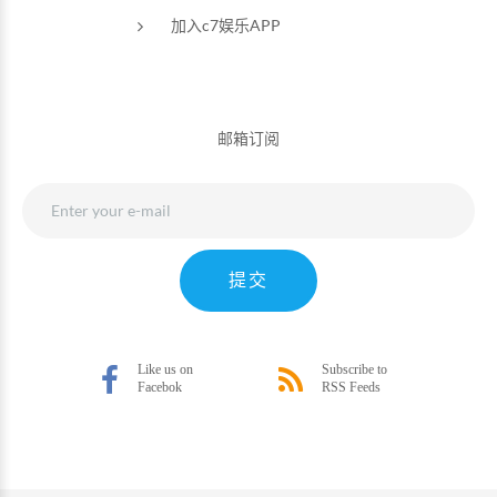
加入c7娱乐APP
邮箱订阅
提交