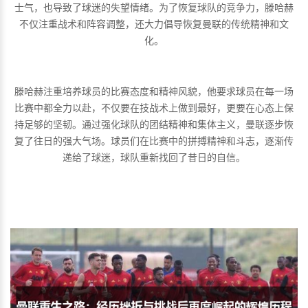
士气，也导致了球迷的失望情绪。为了恢复球队的竞争力，滕哈赫
不仅注重战术和阵容调整，还大力倡导恢复曼联的传统精神和文
化。
滕哈赫注重培养球员的比赛态度和精神风貌，他要求球员在每一场
比赛中都全力以赴，不仅要在技战术上做到最好，更要在心态上保
持足够的坚韧。通过强化球队的团结精神和集体主义，曼联逐步恢
复了往日的强大气场。球员们在比赛中的拼搏精神和斗志，逐渐传
递给了球迷，球队重新找回了昔日的自信。