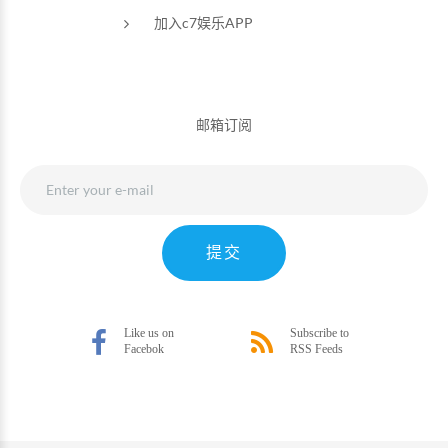
加入c7娱乐APP
邮箱订阅
提交