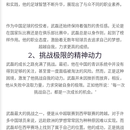
和实践，他的足球智慧不断升华，展现出了与众不同的职业素养。
作为中国足球的佼佼者，武磊还始终保持着强烈的责任感。无论是
在国家队比赛还是在俱乐部比赛中，武磊总是以身作则，起到了榜
样作用。他的职业态度，激励着无数年轻球员去追求自己的梦想，
超越自我，力求更高的成绩。
2、挑战极限的精神动力
武磊的成长之路充满了挑战。最初，他在中国的青训系统中并没有
得到足够的关注，甚至曾一度面临被淘汰的风险。然而，正是这种
困境，激发了他挑战自我的动力。武磊并未因挫折而放弃，相反，
他从失败中汲取力量，力求突破自身的极限。正如他所说：“每一次
挑战自己，都是一次成长的机会。”
武磊最大的挑战之一，便是从中超联赛到西甲联赛的跨越。对于许
多中国球员来说，远赴欧洲的梦想常常因为种种原因难以实现。而
武磊却在西甲赛场上找到了属于自己的位置。他的成功，正是挑战