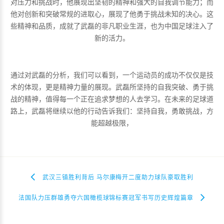
对压力和挑战时，他展现出坚韧的精神和强大的自我调节能力；而
他对创新和突破常规的进取心，展现了他勇于挑战未知的决心。这
些精神和品质，成就了武磊的非凡职业生涯，也为中国足球注入了
新的活力。
通过对武磊的分析，我们可以看到，一个运动员的成功不仅仅是技
术的体现，更是精神力量的展现。武磊所坚持的自我突破、勇于挑
战的精神，值得每一个正在追求梦想的人去学习。在未来的足球道
路上，武磊将继续以他的行动告诉我们：坚持自我，勇敢挑战，方
能超越极限，
武汉三镇胜利背后 马尔康梅开二度助力球队豪取胜利
法国队力压群雄勇夺六国橄榄球锦标赛冠军书写历史辉煌篇章