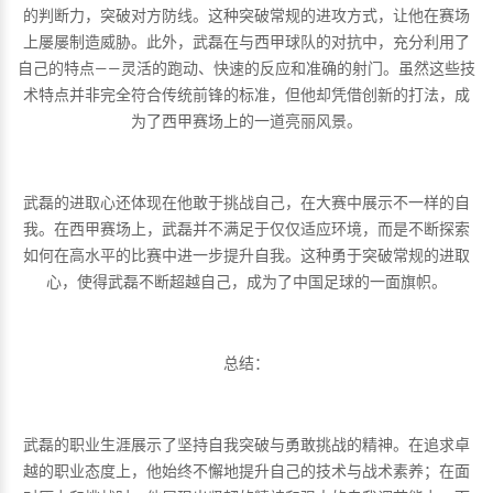
的判断力，突破对方防线。这种突破常规的进攻方式，让他在赛场
上屡屡制造威胁。此外，武磊在与西甲球队的对抗中，充分利用了
自己的特点——灵活的跑动、快速的反应和准确的射门。虽然这些技
术特点并非完全符合传统前锋的标准，但他却凭借创新的打法，成
为了西甲赛场上的一道亮丽风景。
武磊的进取心还体现在他敢于挑战自己，在大赛中展示不一样的自
我。在西甲赛场上，武磊并不满足于仅仅适应环境，而是不断探索
如何在高水平的比赛中进一步提升自我。这种勇于突破常规的进取
心，使得武磊不断超越自己，成为了中国足球的一面旗帜。
总结：
武磊的职业生涯展示了坚持自我突破与勇敢挑战的精神。在追求卓
越的职业态度上，他始终不懈地提升自己的技术与战术素养；在面