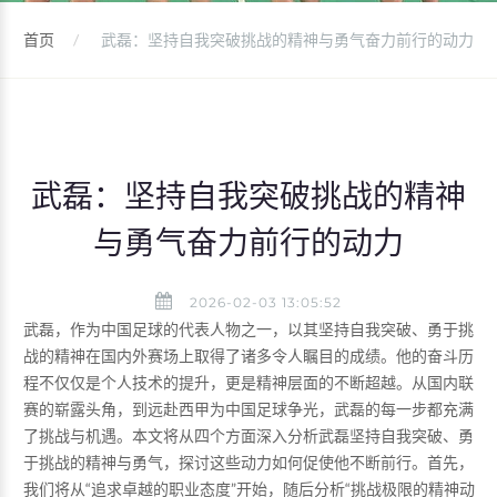
首页
武磊：坚持自我突破挑战的精神与勇气奋力前行的动力
武磊：坚持自我突破挑战的精神
与勇气奋力前行的动力
2026-02-03 13:05:52
武磊，作为中国足球的代表人物之一，以其坚持自我突破、勇于挑
战的精神在国内外赛场上取得了诸多令人瞩目的成绩。他的奋斗历
程不仅仅是个人技术的提升，更是精神层面的不断超越。从国内联
赛的崭露头角，到远赴西甲为中国足球争光，武磊的每一步都充满
了挑战与机遇。本文将从四个方面深入分析武磊坚持自我突破、勇
于挑战的精神与勇气，探讨这些动力如何促使他不断前行。首先，
我们将从“追求卓越的职业态度”开始，随后分析“挑战极限的精神动