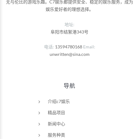
无与伦比的游戏乐趣。C7娱乐都提供安全、稳定的娱乐服务，成为
娱乐爱好者的理想选择。
地址:
阜阳市结絮港343号
电话
13594780168
Email
unwritten@sina.com
导航
介绍c7娱乐
精品项目
新闻中心
服务种类