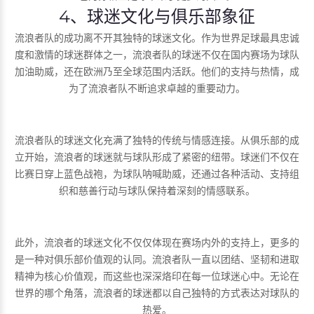
4、球迷文化与俱乐部象征
流浪者队的成功离不开其独特的球迷文化。作为世界足球最具忠诚
度和激情的球迷群体之一，流浪者队的球迷不仅在国内赛场为球队
加油助威，还在欧洲乃至全球范围内活跃。他们的支持与热情，成
为了流浪者队不断追求卓越的重要动力。
流浪者队的球迷文化充满了独特的传统与情感连接。从俱乐部的成
立开始，流浪者的球迷就与球队形成了紧密的纽带。球迷们不仅在
比赛日穿上蓝色战袍，为球队呐喊助威，还通过各种活动、支持组
织和慈善行动与球队保持着深刻的情感联系。
此外，流浪者的球迷文化不仅仅体现在赛场内外的支持上，更多的
是一种对俱乐部价值观的认同。流浪者队一直以团结、坚韧和进取
精神为核心价值观，而这些也深深烙印在每一位球迷心中。无论在
世界的哪个角落，流浪者的球迷都以自己独特的方式表达对球队的
热爱。