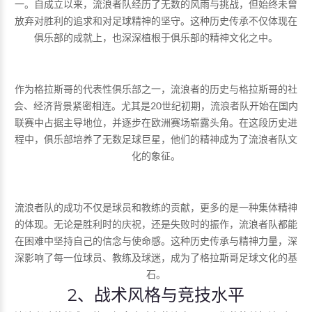
一。自成立以来，流浪者队经历了无数的风雨与挑战，但始终未曾
放弃对胜利的追求和对足球精神的坚守。这种历史传承不仅体现在
俱乐部的成就上，也深深植根于俱乐部的精神文化之中。
作为格拉斯哥的代表性俱乐部之一，流浪者的历史与格拉斯哥的社
会、经济背景紧密相连。尤其是20世纪初期，流浪者队开始在国内
联赛中占据主导地位，并逐步在欧洲赛场崭露头角。在这段历史进
程中，俱乐部培养了无数足球巨星，他们的精神成为了流浪者队文
化的象征。
流浪者队的成功不仅是球员和教练的贡献，更多的是一种集体精神
的体现。无论是胜利时的庆祝，还是失败时的振作，流浪者队都能
在困难中坚持自己的信念与使命感。这种历史传承与精神力量，深
深影响了每一位球员、教练及球迷，成为了格拉斯哥足球文化的基
石。
2、战术风格与竞技水平