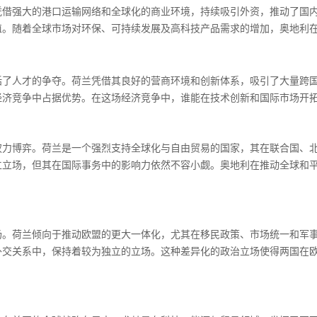
凭借强大的港口运输网络和全球化的商业环境，持续吸引外资，推动了国
值。随着全球市场对环保、可持续发展及高科技产品需求的增加，奥地利
括了人才的争夺。荷兰凭借其良好的营商环境和创新体系，吸引了大量跨
经济竞争中占据优势。在这场经济竞争中，谁能在技术创新和国际市场开
权力博弈。荷兰是一个强烈支持全球化与自由贸易的国家，其在联合国、
立立场，但其在国际事务中的影响力依然不容小觑。奥地利在推动全球和
场。荷兰倾向于推动欧盟的更大一体化，尤其在移民政策、市场统一和军
外交关系中，保持着较为独立的立场。这种差异化的政治立场使得两国在