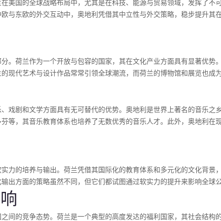
兰在美国的全球战略布局中，尤其是在科技、能源与贸易领域，发挥了不
中欧与东欧的外交互动中，奥地利凭借其中立性与外交策略，稳步提升其
。
部分。荷兰作为一个开放与包容的国家，其在文化产业方面具有显著优势
兰的现代艺术与设计作品常常引领全球潮流，而荷兰的博物馆和展览也成
乐、戏剧和文学方面具有无可替代的优势。奥地利是世界上著名的音乐之
多芬等，其音乐教育体系也培养了无数优秀的音乐人才。此外，奥地利在
软实力的培养与输出。荷兰凭借其国际化的教育体系和多元化的文化背景
化输出方面的策略虽然不同，但它们都试图通过软实力的提升来影响全球
影响
国之间的竞争态势。荷兰是一个典型的高度发达的福利国家，其社会结构