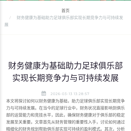
首页
财务健康为基础助力足球俱乐部实现长期竞争力与可持续发
展
财务健康为基础助力足球俱乐部
实现长期竞争力与可持续发展
2026-03-13 13:28:57
本文将探讨如何以财务健康为基础，助力足球俱乐部实现长期竞争
力与可持续发展。在当今的足球行业中，财务状况直接影响到俱乐
部的运营能力和竞技水平，因此，确保财务健康对于俱乐部的稳定
发展至关重要。文章首先从财务管理的重要性入手，讨论如何通过
精细化的财务规划帮助俱乐部实现可持续的盈利模式。其次，分析