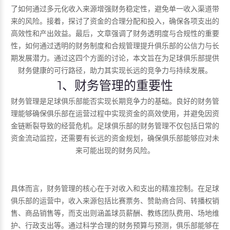
了如何通过多元化收入来源增强财务稳定性，避免单一收入渠道带
来的风险。接着，探讨了资金的合理分配和投入，确保各项支出的
高效性和产出效益。最后，文章强调了财务透明度与合规性的重要
性，如何通过透明的财务制度和合规管理提升俱乐部的公信力与长
期发展潜力。通过这四个方面的讨论，本文旨在为足球俱乐部提供
财务健康的可行路径，助力其实现长远的竞争力与持续发展。
1、财务管理的重要性
财务管理是足球俱乐部能否实现长期竞争力的基础。良好的财务管
理能够确保俱乐部在运营过程中实现资金的高效使用，并避免因资
金链断裂导致的经营危机。足球俱乐部的财务管理不仅包括日常的
资金流动监控，还需要有长远的资金规划，确保俱乐部能够应对未
来可能出现的财务风险。
具体而言，财务管理的核心在于对收入和支出的精准控制。在足球
俱乐部的运营中，收入来源包括比赛票务、赞助商合同、转播权销
售、商品销售等，而支出则涵盖球员薪酬、教练团队费用、场地维
护、行政支出等。通过科学合理的财务预算与预测，俱乐部能够在