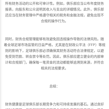
所有财务活动的公开和可审计性。例如，俱乐部应当公布年度财务
报表，向股东和公众说明其收入与支出的详细情况。此外，俱乐部
还应当在财务管理中严格遵守相关的税务和金融法规，避免出现不
合规的操作行为。
同时，财务合规管理能够有效避免因违规操作导致的法律风险。随
着全球足球市场监管的日益严格，尤其是在财政公平法（FFP）等规
则的影响下，足球俱乐部必须确保其财务活动符合法律规定，以避
免受到罚款、转会禁令等处罚。因此，俱乐部应建立健全的内部审
计和合规部门，确保每一笔资金的流动都能够追溯到来源，并符合
相关的法规要求。
总结：
财务健康是足球俱乐部长期竞争力和可持续发展的基石。通过良好