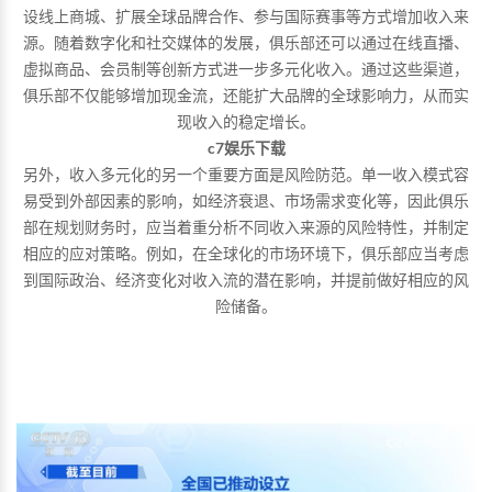
设线上商城、扩展全球品牌合作、参与国际赛事等方式增加收入来
源。随着数字化和社交媒体的发展，俱乐部还可以通过在线直播、
虚拟商品、会员制等创新方式进一步多元化收入。通过这些渠道，
俱乐部不仅能够增加现金流，还能扩大品牌的全球影响力，从而实
现收入的稳定增长。
c7娱乐下载
另外，收入多元化的另一个重要方面是风险防范。单一收入模式容
易受到外部因素的影响，如经济衰退、市场需求变化等，因此俱乐
部在规划财务时，应当着重分析不同收入来源的风险特性，并制定
相应的应对策略。例如，在全球化的市场环境下，俱乐部应当考虑
到国际政治、经济变化对收入流的潜在影响，并提前做好相应的风
险储备。