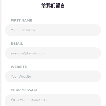
给我们留言
FIRST NAME
E-MAIL
WEBSITE
YOUR MESSAGE