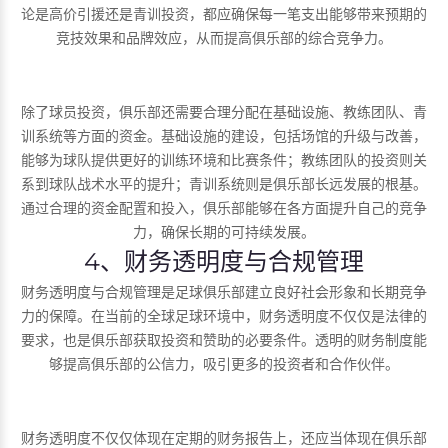
论是高价引援还是青训投资，都应确保每一笔支出能够带来预期的
竞技效果和品牌效应，从而提高俱乐部的综合竞争力。
除了球员投资，俱乐部还需要合理分配在基础设施、教练团队、青
训系统等方面的资金。基础设施的建设，包括场馆的升级与改善，
能够为球队提供更好的训练环境和比赛条件；教练团队的投资则关
系到球队战术水平的提升；青训系统则是俱乐部长远发展的根基。
通过合理的资金配置和投入，俱乐部能够在各方面提升自己的竞争
力，确保长期的可持续发展。
4、财务透明度与合规管理
财务透明度与合规管理是足球俱乐部建立良好社会形象和长期竞争
力的保障。在当前的全球足球环境中，财务透明度不仅仅是法律的
要求，也是俱乐部获取投资和赞助的必要条件。透明的财务制度能
够提高俱乐部的公信力，吸引更多的投资者和合作伙伴。
财务透明度不仅仅体现在定期的财务报告上，还应当体现在俱乐部