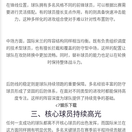
在锋线位置，球队拥有多名风格不同的前锋球员，可以根据比赛需
要进行灵活搭配。有的球员擅长支点作用，有的则具备快速冲击能
力，这种多样化的进攻组合使对手难以针对性布置防守。
中场方面，国际米兰的阵容结构同样相当均衡。既有负责组织调度
的技术型球员，也有擅长拦截和覆盖的防守型中场，这样的配置让
球队在攻防转换中更加流畅。同时，替补球员的能力也足以在轮换
时保持整体战斗力。
后防线的稳定则是球队持续领跑的重要保障。多名经验丰富的防守
球员形成了坚固的后防体系，在面对不同类型的进攻时都能保持高
度专注。这样的阵容深度为球队提供了持续竞争的基础。
c7娱乐下载
三、核心球员持续高光
任何一支成功的球队都离不开核心球员的出色发挥，而国际米兰在
这方面同样拥有明显优势。多名关键球员在赛季前半程持续贡献进