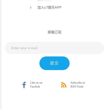
加入c7娱乐APP
邮箱订阅
提交