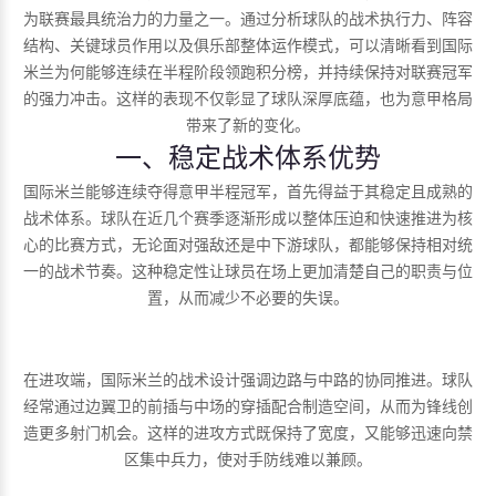
为联赛最具统治力的力量之一。通过分析球队的战术执行力、阵容
结构、关键球员作用以及俱乐部整体运作模式，可以清晰看到国际
米兰为何能够连续在半程阶段领跑积分榜，并持续保持对联赛冠军
的强力冲击。这样的表现不仅彰显了球队深厚底蕴，也为意甲格局
带来了新的变化。
一、稳定战术体系优势
国际米兰能够连续夺得意甲半程冠军，首先得益于其稳定且成熟的
战术体系。球队在近几个赛季逐渐形成以整体压迫和快速推进为核
心的比赛方式，无论面对强敌还是中下游球队，都能够保持相对统
一的战术节奏。这种稳定性让球员在场上更加清楚自己的职责与位
置，从而减少不必要的失误。
在进攻端，国际米兰的战术设计强调边路与中路的协同推进。球队
经常通过边翼卫的前插与中场的穿插配合制造空间，从而为锋线创
造更多射门机会。这样的进攻方式既保持了宽度，又能够迅速向禁
区集中兵力，使对手防线难以兼顾。