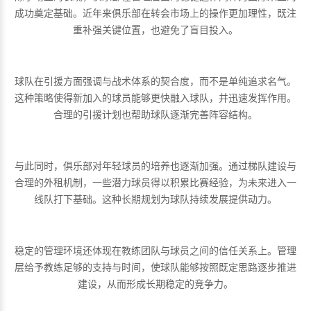
成功奠定基础。近年来俱乐部在转会市场上的操作更加理性，既注
重补强关键位置，也避免了盲目投入。
球队在引援方面强调与战术体系的契合度，而不是单纯追求名气。
这种策略使得新加入的球员能够更快融入球队，并迅速发挥作用。
合理的引援计划也帮助球队逐渐完善阵容结构。
与此同时，俱乐部对年轻球员的培养也逐渐加强。通过梯队建设与
合理的外租机制，一些潜力球员得以积累比赛经验，为未来进入一
线队打下基础。这种长期规划为球队持续发展提供动力。
稳定的管理环境还体现在教练团队与球员之间的信任关系上。管理
层给予教练足够的支持与时间，使球队能够按照既定思路逐步推进
建设，从而形成长期稳定的竞争力。