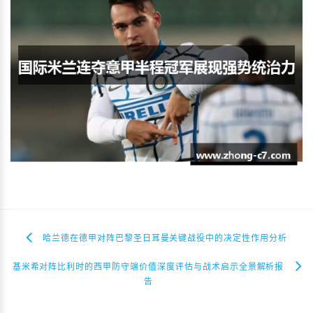
哈兰德在德甲对阵巴黎圣日耳曼关键战役中的决定性作用分析
基米希对阵比利时的西甲防守端价值深度评估与战术启示全景解析报
告