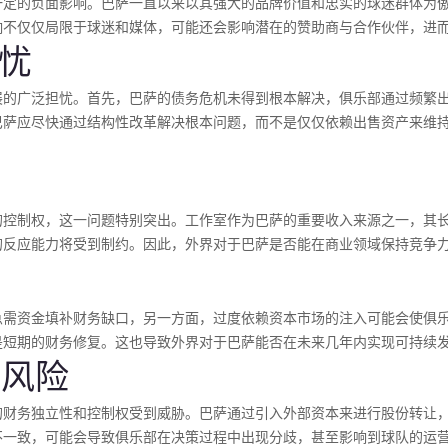
一定的负面影响。巴萨一直以来以其强大的品牌价值和忠实的球迷群体为
响不仅仅局限于球迷和媒体，可能还会影响潜在的赞助商与合作伙伴，进
忧
展的广泛担忧。首先，巴萨的债务危机未得到根本解决，俱乐部通过频繁
巴萨应尽快通过结构性改革解决根本问题，而不是仅仅依赖出售资产来维
的控制权，这一问题特别突出。工作室作为巴萨的重要收入来源之一，其
的反应能力将受到制约。因此，外界对于巴萨是否能在商业领域保持竞争
急需资金填补财务缺口，另一方面，过度依赖资本市场的注入可能会使俱
是短期的财务修复。这也导致外界对于巴萨能否在未来几年内实现可持续
在风险
的财务独立性和控制权受到威胁。巴萨通过引入外部资本来进行股份转让
不一致，可能会导致俱乐部在决策过程中出现分歧，甚至影响到球队的运