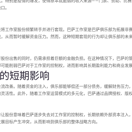
大。特别是疫情的爆发，使得原本就脆弱的收入来源——门票、赞助、比赛
缺口。
是将工作室股份频繁转手并进行套现。巴萨工作室是巴萨俱乐部为拓展非
流，从而暂时缓解资金压力。然而，这种短期套现的行为却让俱乐部的未
行股份出售的同时，仍需承担着巨额的金融负担。在这种情况下，巴萨的
却可能削弱巴萨对于工作室的控制权，进而影响其长期盈利能力和商业发
手的短期影响
金流改善。随着资金的注入，俱乐部能够偿还一部分债务，缓解财务压力
的灵活性。此外，随着工作室运营模式的多元化，巴萨通过品牌授权、版
转让股份意味着巴萨逐步失去对工作室的控制权，长期依赖外部资本注入
发展目标产生冲突，从而影响到俱乐部的整体战略方向。