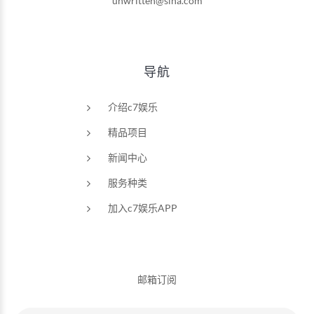
unwritten@sina.com
导航
介绍c7娱乐
精品项目
新闻中心
服务种类
加入c7娱乐APP
邮箱订阅