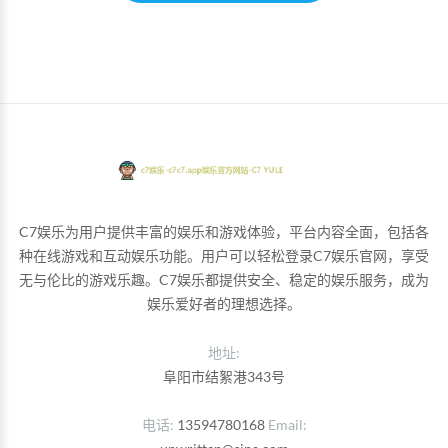
C7娱乐为用户提供丰富的娱乐和游戏体验，平台内容全面，包括各
种在线游戏和互动娱乐功能。用户可以轻松登录C7娱乐官网，享受
无与伦比的游戏乐趣。C7娱乐都提供安全、稳定的娱乐服务，成为
娱乐爱好者的理想选择。
地址:
阜阳市结絮港343号
电话
13594780168
Email