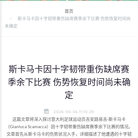
首页
斯卡马卡因十字韧带重伤缺席赛季余下比赛 伤势恢复时间尚
未确定
斯卡马卡因十字韧带重伤缺席赛
季余下比赛 伤势恢复时间尚未确
定
2026-06-04 11:10:29
这篇文章将深入探讨意大利足球运动员吉安路易吉·斯卡马卡
（Gianluca Scamacca）因十字韧带重伤缺席赛季余下比赛的情况。
文章首先从斯卡马卡的伤势状况入手，详细描述了他遭遇的十字韧