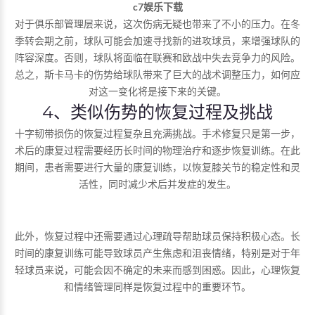
c7娱乐下载
对于俱乐部管理层来说，这次伤病无疑也带来了不小的压力。在冬
季转会期之前，球队可能会加速寻找新的进攻球员，来增强球队的
阵容深度。否则，球队将面临在联赛和欧战中失去竞争力的风险。
总之，斯卡马卡的伤势给球队带来了巨大的战术调整压力，如何应
对这一变化将是接下来的关键。
4、类似伤势的恢复过程及挑战
十字韧带损伤的恢复过程复杂且充满挑战。手术修复只是第一步，
术后的康复过程需要经历长时间的物理治疗和逐步恢复训练。在此
期间，患者需要进行大量的康复训练，以恢复膝关节的稳定性和灵
活性，同时减少术后并发症的发生。
此外，恢复过程中还需要通过心理疏导帮助球员保持积极心态。长
时间的康复训练可能导致球员产生焦虑和沮丧情绪，特别是对于年
轻球员来说，可能会因不确定的未来而感到困惑。因此，心理恢复
和情绪管理同样是恢复过程中的重要环节。