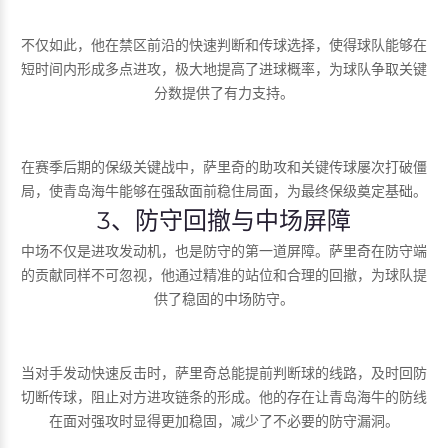
不仅如此，他在禁区前沿的快速判断和传球选择，使得球队能够在
短时间内形成多点进攻，极大地提高了进球概率，为球队争取关键
分数提供了有力支持。
在赛季后期的保级关键战中，萨里奇的助攻和关键传球屡次打破僵
局，使青岛海牛能够在强敌面前稳住局面，为最终保级奠定基础。
3、防守回撤与中场屏障
中场不仅是进攻发动机，也是防守的第一道屏障。萨里奇在防守端
的贡献同样不可忽视，他通过精准的站位和合理的回撤，为球队提
供了稳固的中场防守。
当对手发动快速反击时，萨里奇总能提前判断球的线路，及时回防
切断传球，阻止对方进攻链条的形成。他的存在让青岛海牛的防线
在面对强攻时显得更加稳固，减少了不必要的防守漏洞。