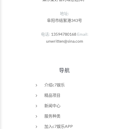
地址:
阜阳市结絮港343号
电话
13594780168
Email
unwritten@sina.com
导航
介绍c7娱乐
精品项目
新闻中心
服务种类
加入c7娱乐APP