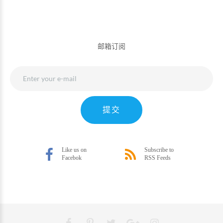
邮箱订阅
提交