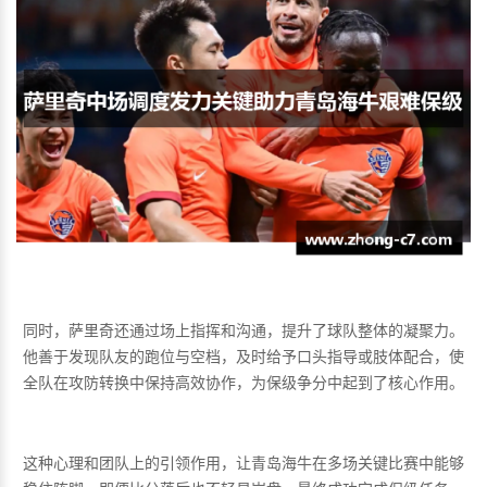
同时，萨里奇还通过场上指挥和沟通，提升了球队整体的凝聚力。
他善于发现队友的跑位与空档，及时给予口头指导或肢体配合，使
全队在攻防转换中保持高效协作，为保级争分中起到了核心作用。
这种心理和团队上的引领作用，让青岛海牛在多场关键比赛中能够