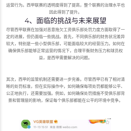
运营行为。西甲联赛的透明度得到了提高，整个联赛的治理水平也
因此得到了提升。
4、面临的挑战与未来展望
尽管西甲联赛在加强对恶意拖欠工资俱乐部处罚力度方面取得了一
定的进展，但仍面临一些挑战。首先，不同俱乐部的财务状况差异
较大，特别是一些小型俱乐部，可能面临较大的经营压力。如何在
确保俱乐部能够正常运营的情况下，合理平衡财务压力和球员权
益，是西甲需要解决的问题。
其次，西甲的监管机制还需要进一步完善。尽管西甲已有了相对清
晰的处罚标准，但在实际操作中，如何确保每项处罚都能够公平、
公正地执行，还需要加强。例如，如何确保处罚措施不受俱乐部背
景和管理层的影响，保证每个俱乐部都能在公平的环境中竞争。