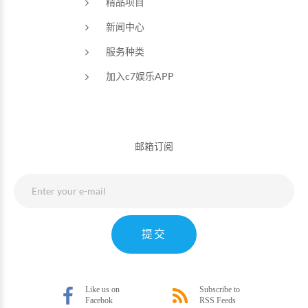
精品项目
新闻中心
服务种类
加入c7娱乐APP
邮箱订阅
提交