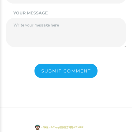
YOUR MESSAGE
SUBMIT COMMENT