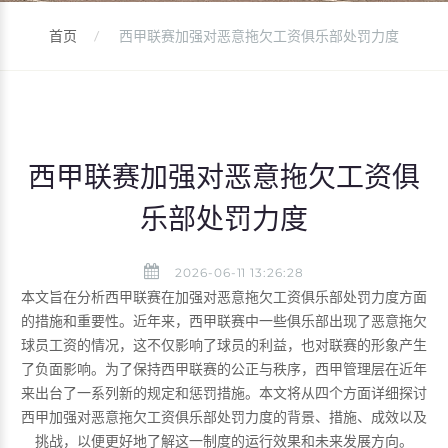
首页
西甲联赛加强对恶意拖欠工资俱乐部处罚力度
西甲联赛加强对恶意拖欠工资俱
乐部处罚力度
2026-06-11 13:26:28
本文旨在分析西甲联赛在加强对恶意拖欠工资俱乐部处罚力度方面
的措施和重要性。近年来，西甲联赛中一些俱乐部出现了恶意拖欠
球员工资的情况，这不仅影响了球员的利益，也对联赛的形象产生
了负面影响。为了保持西甲联赛的公正与秩序，西甲管理层在近年
来出台了一系列新的规定和惩罚措施。本文将从四个方面详细探讨
西甲加强对恶意拖欠工资俱乐部处罚力度的背景、措施、成效以及
挑战，以便更好地了解这一制度的运行效果和未来发展方向。