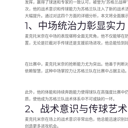
发挥，赢得了球迷和专家的一致认可，被誉为“苏格兰战神
次，他的战术意识和传球能力为苏格兰队注入了新的战术
大幅提升。通过对这四个方面的详细分析，本文将全面展
1、中场统治力彰显实力
麦克托米奈在中场的表现堪称全面无死角，他不仅能够在
置，无论是拦截对手传球还是支援前场进攻，他总能恰到
在比赛中，麦克托米奈的抢断能力尤为突出。他善于判断
依赖智慧，这种中场掌控力让苏格兰队在比赛中占据主动
此外，他的体能和持续奔跑能力使得球队在高强度比赛中
质，使他成为苏格兰队战术体系中不可或缺的一环。
2、战术意识与传球艺术
麦克托米奈在场上的战术意识非常出色，他总能迅速识别
创造更多进攻机会。