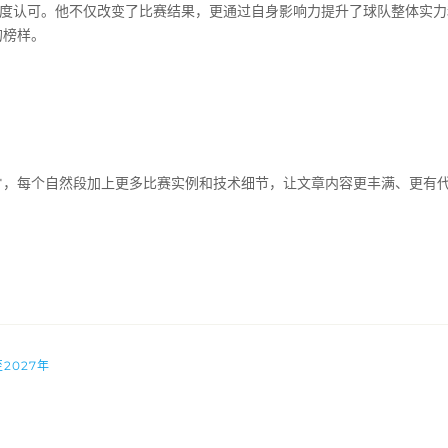
高度认可。他不仅改变了比赛结果，更通过自身影响力提升了球队整体实
的榜样。
字**，每个自然段加上更多比赛实例和技术细节，让文章内容更丰满、更有
2027年