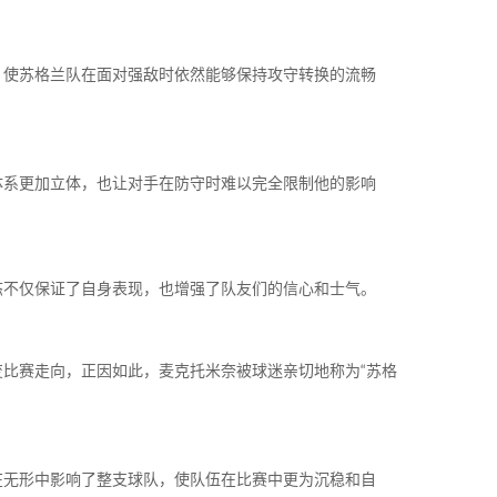
，使苏格兰队在面对强敌时依然能够保持攻守转换的流畅
体系更加立体，也让对手在防守时难以完全限制他的影响
态不仅保证了自身表现，也增强了队友们的信心和士气。
比赛走向，正因如此，麦克托米奈被球迷亲切地称为“苏格
在无形中影响了整支球队，使队伍在比赛中更为沉稳和自