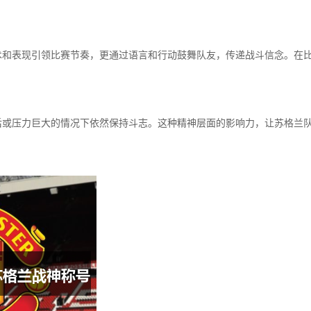
术和表现引领比赛节奏，更通过语言和行动鼓舞队友，传递战斗信念。在
后或压力巨大的情况下依然保持斗志。这种精神层面的影响力，让苏格兰