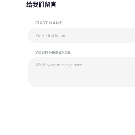
给我们留言
FIRST NAME
YOUR MESSAGE