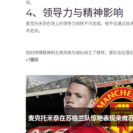
信。
4、领导力与精神影响
麦克托米奈在场上的领导力同样不可忽视。他不仅通过技
术走向。
他的拼搏精神和无畏风格为球队树立了榜样，使队伍在落
c7娱乐