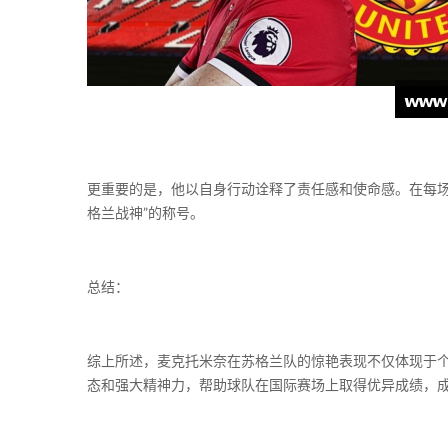
更重要的是，他以自身行动诠释了责任感和使命感。在每
格兰战神”的称号。
总结：
综上所述，麦克托米奈在苏格兰队的惊艳表现不仅体现于
态和强大精神力，帮助球队在国际赛场上取得优异成绩，