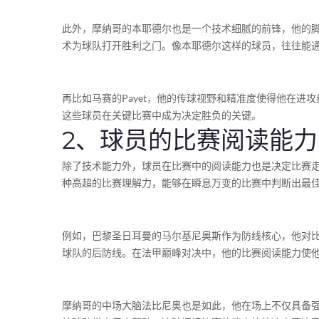
此外，摩纳哥的本耶德尔也是一个技术细腻的前锋，他的
术为球队打开胜利之门。像本耶德尔这样的球员，往往能
再比如马赛的Payet，他的传球视野和精准度使得他在进
这些球员在关键比赛中成为决定胜负的关键。
2、球员的比赛阅读能力
除了技术能力外，球员在比赛中的阅读能力也是决定比赛
种高超的比赛理解力，能够在瞬息万变的比赛中判断出最
例如，巴黎圣日耳曼的马尔基尼奥斯作为防线核心，他对
球队的后防线。在法甲巅峰对决中，他的比赛阅读能力使
摩纳哥的中场大脑法比尼奥也是如此，他在场上不仅具备