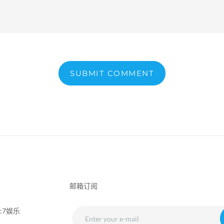
SUBMIT COMMENT
邮箱订阅
c7娱乐