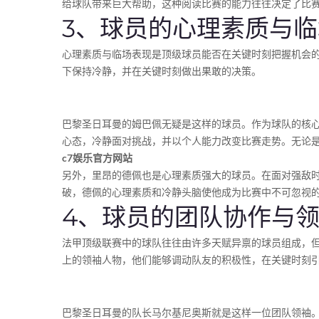
给球队带来巨大帮助，这种阅读比赛的能力往往决定了比
3、球员的心理素质与
心理素质与临场表现是顶级球员能否在关键时刻把握机会
下保持冷静，并在关键时刻做出果敢的决策。
巴黎圣日耳曼的姆巴佩无疑是这样的球员。作为球队的核
心态，冷静面对挑战，并以个人能力改变比赛走势。无论
c7娱乐官方网站
另外，里昂的德佩也是心理素质强大的球员。在面对强敌
破，德佩的心理素质和冷静头脑使他成为比赛中不可忽视
4、球员的团队协作与
法甲顶级联赛中的球队往往由许多天赋异禀的球员组成，
上的领袖人物，他们能够调动队友的积极性，在关键时刻
巴黎圣日耳曼的队长马尔基尼奥斯就是这样一位团队领袖