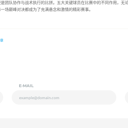
更是团队协作与战术执行的比拼。五大关键球员在比赛中的不同作用，无
每一场巅峰对决都成为了充满悬念和激情的精彩赛事。
章
E-MAIL