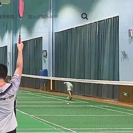
服务种类
加入c7娱乐APP