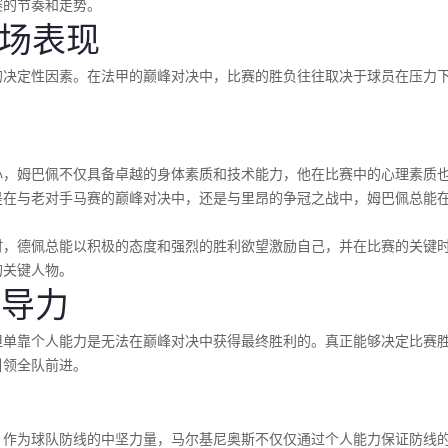
赛的节奏和走势。
临场表现
的决定性因素。在法甲的巅峰对决中，比赛的胜负往往取决于球员在压力
心，姆巴佩不仅具备卓越的身体素质和技术能力，他在比赛中的心理素质
是在与老对手马赛的巅峰对决中，还是与里昂的争冠之战中，姆巴佩总能
时，德佩总能以积极的态度和强烈的胜利欲望激励自己，并在比赛的关键
的关键人物。
领导力
但单靠个人能力是无法在巅峰对决中获得最终胜利的。真正能够决定比赛
引领全队前进。
。作为球队防线的中坚力量，马尔基尼奥斯不仅仅通过个人能力保证防线