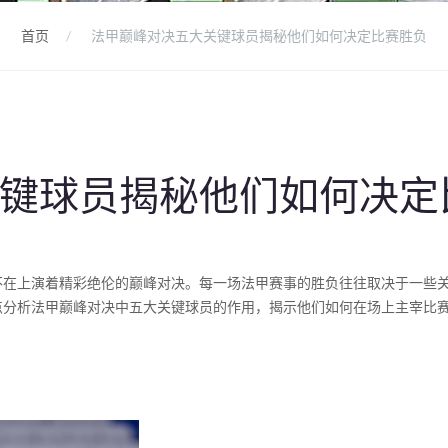
首页
法甲巅峰对决五大关键球员揭秘他们如何决定比赛胜负
键球员揭秘他们如何决定
不在上演着精彩绝伦的巅峰对决。每一场法甲赛事的胜负往往取决于一些
点分析法甲巅峰对决中五大关键球员的作用，揭示他们如何在场上主宰比