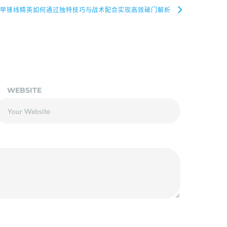
法甲锋线精英如何通过独特技巧与战术配合实现高效破门解析
WEBSITE