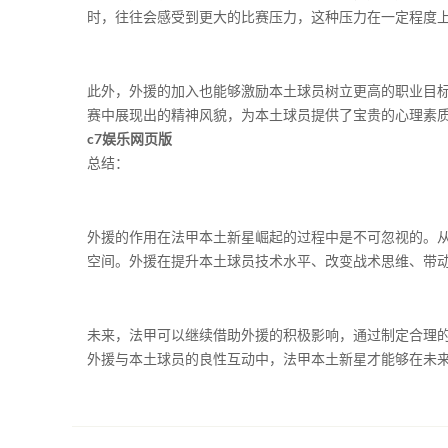
时，往往会感受到更大的比赛压力，这种压力在一定程度
此外，外援的加入也能够激励本土球员树立更高的职业目
赛中展现出的精神风貌，为本土球员提供了宝贵的心理素
c7娱乐网页版
总结：
外援的作用在法甲本土新星崛起的过程中是不可忽视的。
空间。外援在提升本土球员技术水平、改变战术思维、带
未来，法甲可以继续借助外援的积极影响，通过制定合理
外援与本土球员的良性互动中，法甲本土新星才能够在未