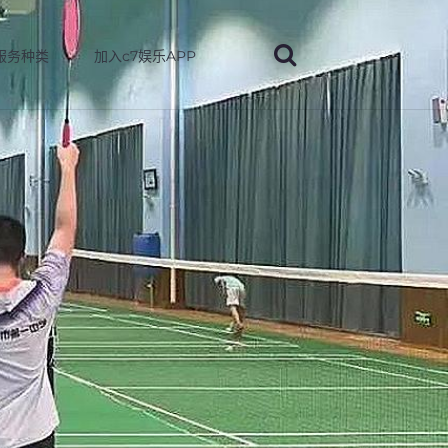
服务种类
加入c7娱乐APP