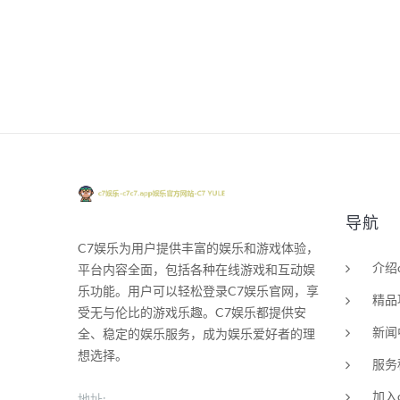
导航
C7娱乐为用户提供丰富的娱乐和游戏体验，
介绍
平台内容全面，包括各种在线游戏和互动娱
乐功能。用户可以轻松登录C7娱乐官网，享
精品
受无与伦比的游戏乐趣。C7娱乐都提供安
新闻
全、稳定的娱乐服务，成为娱乐爱好者的理
想选择。
服务
加入
地址: