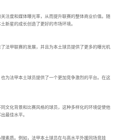
的关注度和媒体曝光率，从而提升联赛的整体商业价值。随
本土新星的成长创造了更好的市场环境。
进了法甲联赛的发展，并且为本土球员提供了更多的曝光机
，也为法甲本土球员提供了一个更加竞争激烈的平台。在这
不同文化背景和比赛风格的球员，这种多样化的环境促使他
挥出最佳水平。
心理素质。例如，法甲本土球员在与高水平外援同场竞技