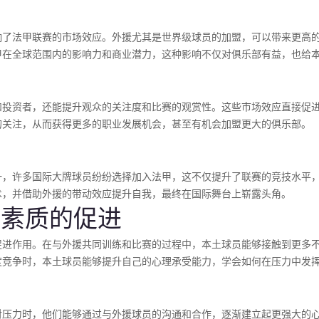
响了法甲联赛的市场效应。外援尤其是世界级球员的加盟，可以带来更高
甲在全球范围内的影响力和商业潜力，这种影响不仅对俱乐部有益，也给
和投资者，还能提升观众的关注度和比赛的观赏性。这些市场效应直接促
的关注，从而获得更多的职业发展机会，甚至有机会加盟更大的俱乐部。
一，许多国际大牌球员纷纷选择加入法甲，这不仅提升了联赛的竞技水平
术，并借助外援的带动效应提升自我，最终在国际舞台上崭露头角。
理素质的促进
促进作用。在与外援共同训练和比赛的过程中，本土球员能够接触到更多
度竞争时，本土球员能够提升自己的心理承受能力，学会如何在压力中发
对压力时，他们能够通过与外援球员的沟通和合作，逐渐建立起更强大的