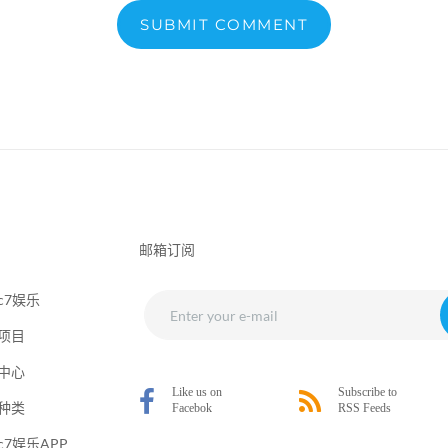
SUBMIT COMMENT
邮箱订阅
c7娱乐
项目
中心
种类
c7娱乐APP